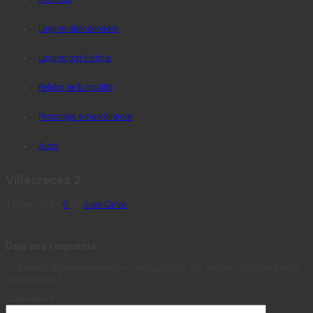
Lugares abandonados
Lugares con historia
Relatos de lo Insólito
Personajes extraordinarios
Autor
Villacreces 2
4 febrero, 2024
0
Por
Juan Carlos
Deja una respuesta
Tu dirección de correo electrónico no será publicada.
Los campos obligatorios están
marcados con
*
Comentario
*