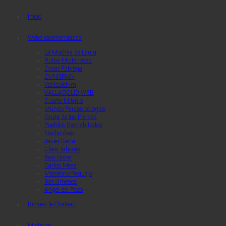
Quaerendo Invenietis
Quaerendo Invenietis
Inicio
Webs recomendadas
La Mochila de Laura
Rutas Misteriosas
Óscar Fábrega
OVNISPAIN
Vallisoletvm
VALLADOLID WEB
Cuarto Milenio
Mundo Parapsicologico
Gruta de las Pierdas
Pueblos Deshabitados
Nacho Áres
Javier Sierra
Clara Tahoces
Xavi Bonet
Carlos Mesa
Marcelino Requejo
Iker Jimenez
Angel del Pozo
Rennes-le-Chateau
Misterios