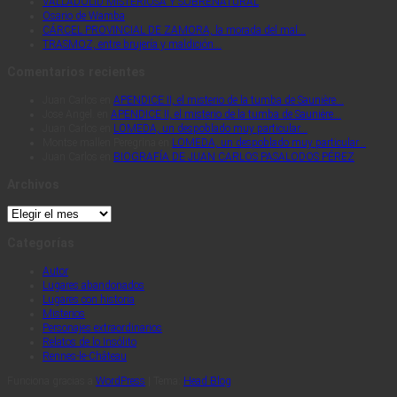
VALLADOLID MISTERIOSA Y SOBRENATURAL
Osario de Wamba
CÁRCEL PROVINCIAL DE ZAMORA, la morada del mal…
TRASMOZ, entre brujería y maldición…
Comentarios recientes
Juan Carlos
en
APENDICE II, el misterio de la tumba de Saunière…
Jose Angel.
en
APENDICE II, el misterio de la tumba de Saunière…
Juan Carlos
en
LOMEDA, un despoblado muy particular…
Montse mallen Peregrina
en
LOMEDA, un despoblado muy particular…
Juan Carlos
en
BIOGRAFÍA DE JUAN CARLOS PASALODOS PÉREZ
Archivos
Archivos
Categorías
Autor
Lugares abandonados
Lugares con historia
Misterios
Personajes extraordinarios
Relatos de lo Insólito
Rennes-le-Château
Funciona gracias a
WordPress
|
Tema:
Head Blog