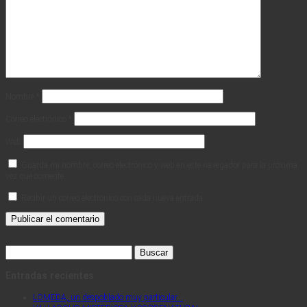
Nombre
*
Correo electrónico
*
Web
Guarda mi nombre, correo electrónico y web en este navegador para la próxima
vez que comente.
Recibir un correo electrónico con cada nueva entrada.
Buscar:
Entradas recientes
LOMEDA, un despoblado muy particular…