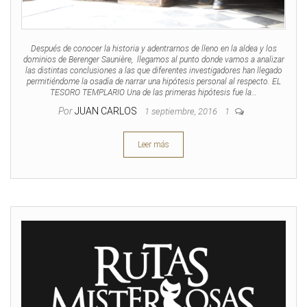
Después de conocer la historia y adentrarnos de lleno en la aldea y los
dominios de Berenger Saunière, llegamos al punto donde vamos a analizar
las distintas conclusiones a las que diferentes investigadores han llegado
permitiéndome la osadía de narrar una hipótesis personal al respecto. EL
TESORO TEMPLARIO Una de las primeras hipótesis fue la…
Por
JUAN CARLOS
1 septiembre, 2016
1
Leer más