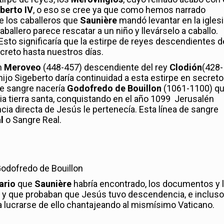
berto IV
, o eso se cree ya que como hemos narrado
e los caballeros que
Saunière
mandó levantar en la igles
ballero parece rescatar a un niño y llevárselo a caballo.
Esto significaría que la estirpe de reyes descendientes d
ecreto hasta nuestros días.
n
Meroveo
(448-457) descendiente del rey
Clodión
(428-
 hijo Sigeberto daría continuidad a esta estirpe en secreto
 de sangre nacería
Godofredo de Bouillon
(1061-1100) qu
ia tierra santa, conquistando en el año 1099 Jerusalén
ia directa de Jesús le pertenecía. Esta línea de sangre
l
o Sangre Real.
odofredo de Bouillon
ario
que
Saunière
habría encontrado, los documentos y 
n y que probaban que Jesús tuvo descendencia, e incluso
ara lucrarse de ello chantajeando al mismísimo Vaticano.