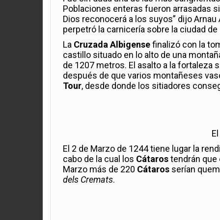
Poblaciones enteras fueron arrasadas si
Dios reconocerá a los suyos” dijo Arnau A
perpetró la carnicería sobre la ciudad de
La
Cruzada Albigense
finalizó con la t
castillo situado en lo alto de una monta
de 1207 metros. El asalto a la fortaleza
después de que varios montañeses vasc
Tour
, desde donde los sitiadores consegu
El
El 2 de Marzo de 1244 tiene lugar la rend
cabo de la cual los
Cátaros
tendrán que e
Marzo más de 220
Cátaros
serían quema
dels Cremats
.