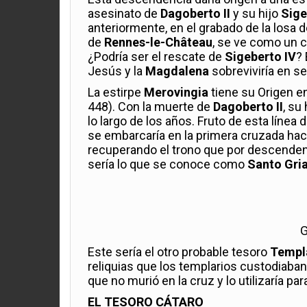
asesinato de
Dagoberto II
y su hijo
Sige
anteriormente, en el grabado de la losa d
de
Rennes-le-Château
, se ve como un ca
¿Podría ser el rescate de
Sigeberto IV
? 
Jesús y la
Magdalena
sobreviviría en s
La estirpe
Merovingia
tiene su Origen e
448). Con la muerte de
Dagoberto II
, su
lo largo de los años. Fruto de esta línea
se embarcaría en la primera cruzada hac
recuperando el trono que por descendenc
sería lo que se conoce como
Santo Gria
G
Este sería el otro probable tesoro
Templ
reliquias que los templarios custodiaba
que no murió en la cruz y lo utilizaría p
EL TESORO CÁTARO