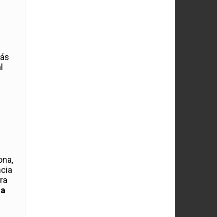
n
más
l
ona,
ncia
ra
da