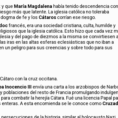
z y que
María Magdalena
había tenido descendencia co
iesgo más que latente. La iglesia católica no toleraba
dogma de fe y los
Cátaros
corrían ese riesgo.
doc
francés, era una sociedad cristiana, culta, humilde y
ligiosos que la iglesia católica. Esto hizo que cada vez 
iglesia y del pago de diezmos a la misma se convirtiesen a
as iras en las altas esferas eclesiásticas que no iban a
en un peligro para sus creencias y sobre todo para sus
Cátaro con la cruz occitana.
a Inocencio III
envía una carta a los arzobispos de Narb
 y poblaciones del resto de Francia promulgando indulge
para combatir la herejía Cátara. Fué una licencia Papal pa
nes enteras. A esta encomienda se le conoce como
Cruza
persecuciones de la historia, similar al holocausto Nazi.