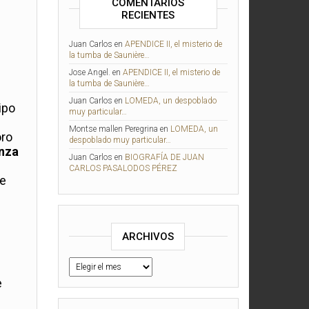
COMENTARIOS
RECIENTES
Juan Carlos
en
APENDICE II, el misterio de
la tumba de Saunière…
Jose Angel.
en
APENDICE II, el misterio de
la tumba de Saunière…
Juan Carlos
en
LOMEDA, un despoblado
ipo
muy particular…
Montse mallen Peregrina
en
LOMEDA, un
oro
despoblado muy particular…
anza
Juan Carlos
en
BIOGRAFÍA DE JUAN
CARLOS PASALODOS PÉREZ
re
ARCHIVOS
e