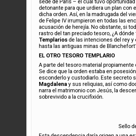
sede de París – el cual tuvo oportunidad
detonante para que urdiera un plan con 
dicha orden. Así, en la madrugada del vie
de Felipe IV irrumpieron en todas las e
acusación de herejía. No obstante, si to
rastro del tan preciado tesoro, ¿A dónde 
Templarios
de las intenciones del rey y 
hasta las antiguas minas de Blanchefort
EL OTRO TESORO TEMPLARIO
A parte del tesoro material propiamente d
Se dice que la orden estaba en posesión 
esconderlo y custodiarlo. Este secreto 
Magdalena
y sus reliquias, así como do
narra el matrimonio con Jesús, la desce
sobrevivido a la crucifixión.
Sello d
Esta descendencia daría origen a una est