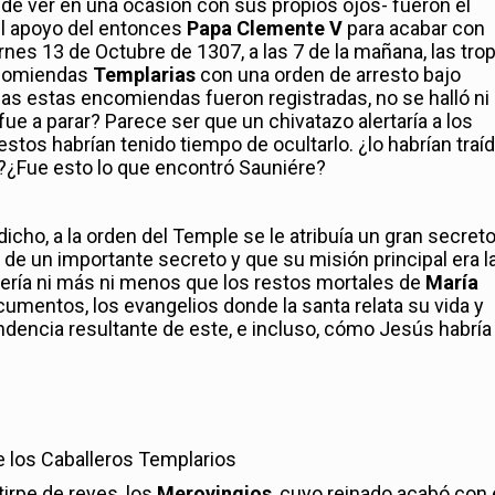
 de ver en una ocasión con sus propios ojos- fueron el
el apoyo del entonces
Papa Clemente V
para acabar con
rnes 13 de Octubre de 1307, a las 7 de la mañana, las tro
ncomiendas
Templarias
con una orden de arresto bajo
das estas encomiendas fueron registradas, no se halló ni
fue a parar? Parece ser que un chivatazo alertaría a los
estos habrían tenido tiempo de ocultarlo. ¿lo habrían traí
?¿Fue esto lo que encontró Sauniére?
icho, a la orden del Temple se le atribuía un gran secreto
de un importante secreto y que su misión principal era l
sería ni más ni menos que los restos mortales de
María
cumentos, los evangelios donde la santa relata su vida y
ndencia resultante de este, e incluso, cómo Jesús habría
e los Caballeros Templarios
irpe de reyes, los
Merovingios
, cuyo reinado acabó con 