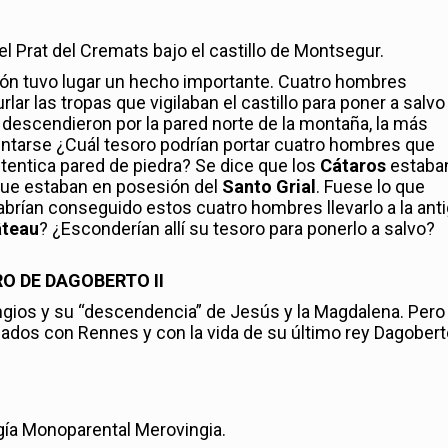
 el Prat del Cremats bajo el castillo de Montsegur.
ión tuvo lugar un hecho importante. Cuatro hombres
lar las tropas que vigilaban el castillo para poner a salvo 
descendieron por la pared norte de la montaña, la más
untarse ¿Cuál tesoro podrían portar cuatro hombres que
tentica pared de piedra? Se dice que los
Cátaros
estaba
 que estaban en posesión del
Santo Grial
. Fuese lo que
brían conseguido estos cuatro hombres llevarlo a la ant
âteau
? ¿Esconderían allí su tesoro para ponerlo a salvo?
O DE DAGOBERTO II
gios y su “descendencia” de Jesús y la Magdalena. Pero
ados con Rennes y con la vida de su último rey Dagoberto
ía Monoparental Merovingia.