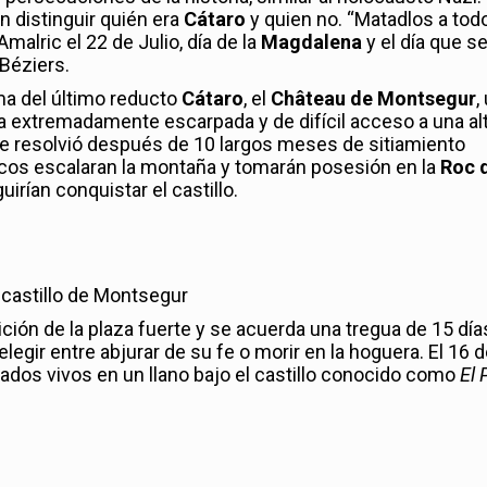
n distinguir quién era
Cátaro
y quien no. “Matadlos a tod
malric el 22 de Julio, día de la
Magdalena
y el día que s
 Béziers.
oma del último reducto
Cátaro
, el
Château de Montsegur
,
ña extremadamente escarpada y de difícil acceso a una al
 se resolvió después de 10 largos meses de sitiamiento
os escalaran la montaña y tomarán posesión en la
Roc 
irían conquistar el castillo.
 castillo de Montsegur
ición de la plaza fuerte y se acuerda una tregua de 15 días
legir entre abjurar de su fe o morir en la hoguera. El 16 
dos vivos en un llano bajo el castillo conocido como
El 