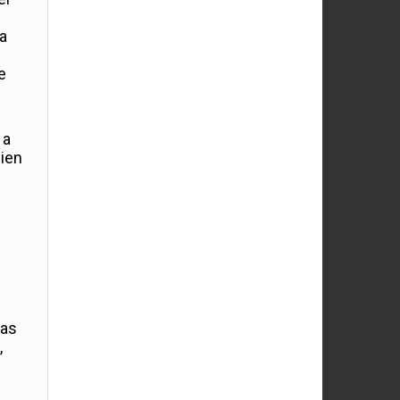
ia
e
 a
ien
las
,