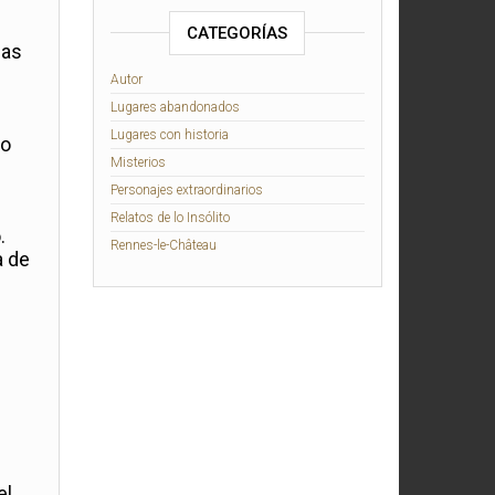
CATEGORÍAS
pas
Autor
Lugares abandonados
Lugares con historia
do
Misterios
Personajes extraordinarios
Relatos de lo Insólito
.
Rennes-le-Château
a de
el