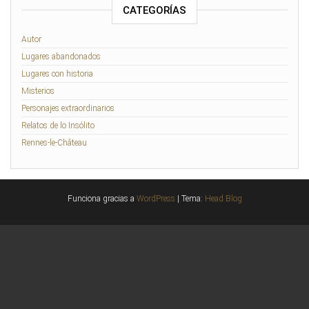
CATEGORÍAS
Autor
Lugares abandonados
Lugares con historia
Misterios
Personajes extraordinarios
Relatos de lo Insólito
Rennes-le-Château
Funciona gracias a
WordPress
|
Tema:
Head Blog