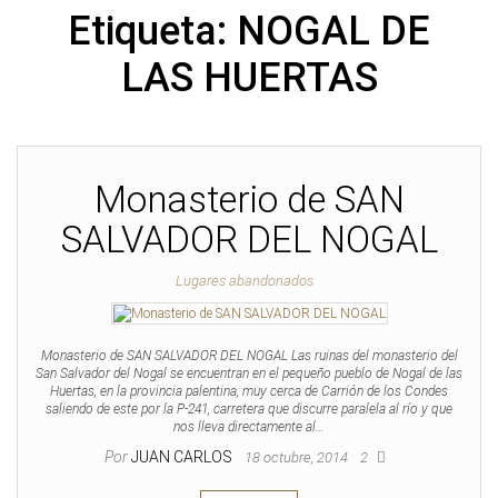
Etiqueta:
NOGAL DE
LAS HUERTAS
Monasterio de SAN
SALVADOR DEL NOGAL
Lugares abandonados
Monasterio de SAN SALVADOR DEL NOGAL Las ruinas del monasterio del
San Salvador del Nogal se encuentran en el pequeño pueblo de Nogal de las
Huertas, en la provincia palentina, muy cerca de Carrión de los Condes
saliendo de este por la P-241, carretera que discurre paralela al río y que
nos lleva directamente al…
Por
JUAN CARLOS
18 octubre, 2014
2