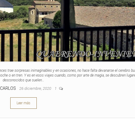
ces trae sorpresas inimaginables y en ocasiones, no hace falta devanarse el cerebro b
 coche o en tren. Y es en esos viajes cuando, como por arte de magia, se descubren lugar
desconocidos que suelen…
 CARLOS
26 diciembre, 2020
1
Leer más