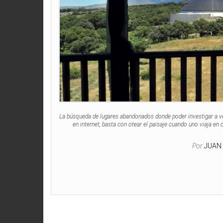
La búsqueda de lugares abandonados donde poder investigar a ve
en internet, basta con otear el paisaje cuando uno viaja en
Por
JUAN