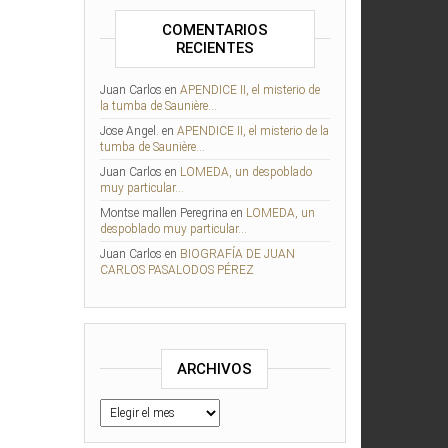
COMENTARIOS
RECIENTES
Juan Carlos
en
APENDICE II, el misterio de
la tumba de Saunière…
Jose Angel.
en
APENDICE II, el misterio de la
tumba de Saunière…
Juan Carlos
en
LOMEDA, un despoblado
muy particular…
Montse mallen Peregrina
en
LOMEDA, un
despoblado muy particular…
Juan Carlos
en
BIOGRAFÍA DE JUAN
CARLOS PASALODOS PÉREZ
ARCHIVOS
Archivos