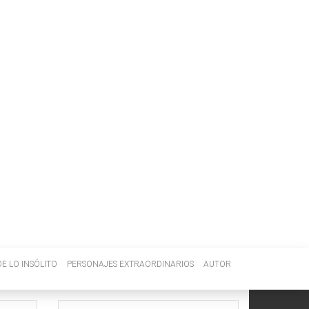
E LO INSÓLITO
PERSONAJES EXTRAORDINARIOS
AUTOR