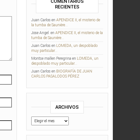
COMENTARIOS
RECIENTES
Juan Carlos
en
APENDICE II, el misterio de
la tumba de Saunière…
Jose Angel.
en
APENDICE II, el misterio de la
tumba de Saunière…
Juan Carlos
en
LOMEDA, un despoblado
muy particular…
Montse mallen Peregrina
en
LOMEDA, un
despoblado muy particular…
Juan Carlos
en
BIOGRAFÍA DE JUAN
CARLOS PASALODOS PÉREZ
ARCHIVOS
Archivos