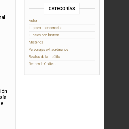
CATEGORÍAS
nal
Autor
Lugares abandonados
Lugares con historia
Misterios
Personajes extraordinarios
Relatos de lo Insólito
Rennes-le-Château
sión
aís
el