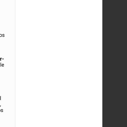
ños
r-
le
l
,
os