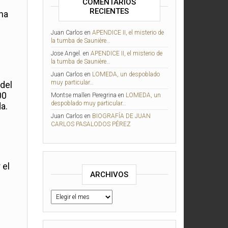
COMENTARIOS
e
RECIENTES
na
Juan Carlos
en
APENDICE II, el misterio de
la tumba de Saunière…
Jose Angel.
en
APENDICE II, el misterio de
la tumba de Saunière…
Juan Carlos
en
LOMEDA, un despoblado
muy particular…
 del
00
Montse mallen Peregrina
en
LOMEDA, un
despoblado muy particular…
a.
Juan Carlos
en
BIOGRAFÍA DE JUAN
CARLOS PASALODOS PÉREZ
 el
ARCHIVOS