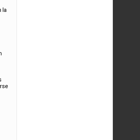
 la
n
s
erse