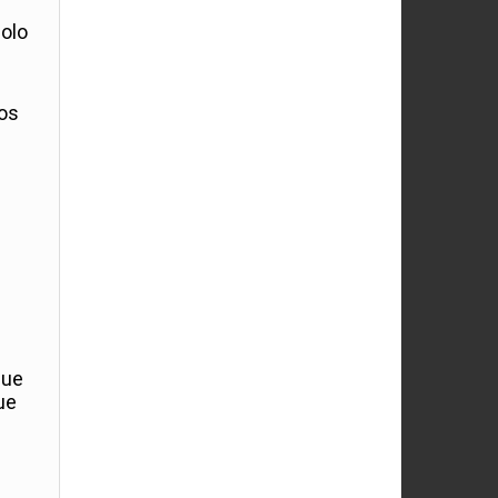
bolo
los
que
ue