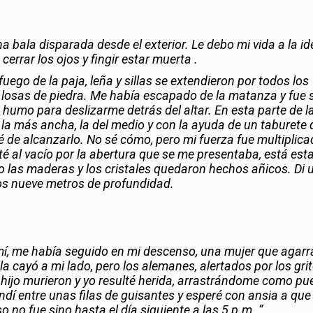
a bala disparada desde el exterior. Le debo mi vida a la id
cerrar los ojos y fingir estar muerta .
l fuego de la paja, leña y sillas se extendieron por todos los
s losas de piedra. Me había escapado de la matanza y fue 
 humo para deslizarme detrás del altar. En esta parte de l
a la más ancha, la del medio y con la ayuda de un taburete
té de alcanzarlo. No sé cómo, pero mi fuerza fue multiplica
lté al vacío por la abertura que se me presentaba, está est
o las maderas y los cristales quedaron hechos añicos. Di 
os nueve metros de profundidad.
 mí, me había seguido en mi descenso, una mujer que agar
a cayó a mi lado, pero los alemanes, alertados por los gri
u hijo murieron y yo resulté herida, arrastrándome como pu
dí entre unas filas de guisantes y esperé con ansia a que
o no fue sino hasta el día siguiente a las 5 p.m. “…