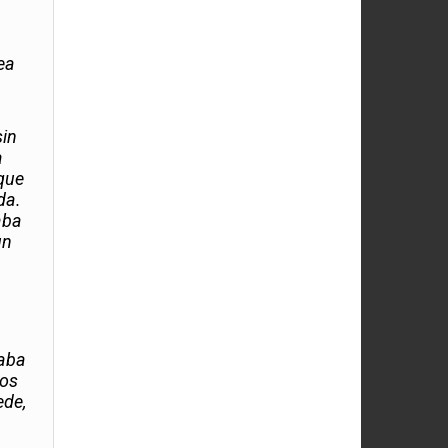
ea
sin
a
 que
da.
aba
un
raba
tos
ede,