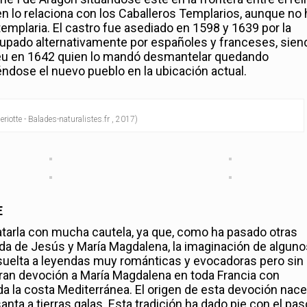
ien lo relaciona con los Caballeros Templarios, aunque no
emplaria. El castro fue asediado en 1598 y 1639 por la
upado alternativamente por españoles y franceses, sien
ieu en 1642 quien lo mandó desmantelar
quedando
dose el nuevo pueblo en la ubicación actual.
eriotte - Balades-naturalistes.fr , 2017)
E
ratarla con mucha cautela, ya que, como ha pasado otras
ida de Jesús y María Magdalena, la imaginación de alguno
suelta a leyendas muy románticas y evocadoras pero sin
ran devoción a María Magdalena en toda Francia con
da la costa Mediterránea. El origen de esta devoción nac
 santa a tierras galas. Esta tradición ha dado pie con el pas