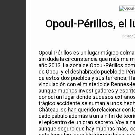
Opoul-Périllos, el 
25 abri
Opoul-Périllos es un lugar mágico colmado
sin duda la circunstancia que más me mar
año 2013. La zona de Opoul-Périllos com
de Opoul y el deshabitado pueblo de Péri
de estos dos pueblos y sus terrenos. Ha
vinculación con el misterio de Rennes-l
aunque muchos investigadores y escrito
conocí un lugar donde sucesos extraños
trágico accidente se suman a unos hecho
Château, se han querido relacionar con la
dado pábulo además a un sin fin de teor
el epicentro de un gran secreto. Voy a n
aunque seguro que hay muchas más, con 
este lugar tan increíble, porque lo es,