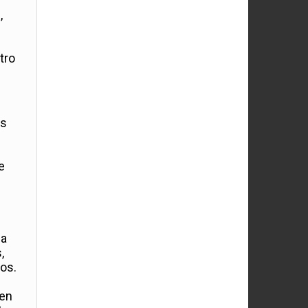
,
tro
és
e
ba
,
los.
 en