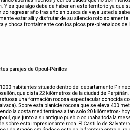
n. Y es que algo debe de haber en este territorio ya que s
zo regresar año tras año en busca de vaya usted a sabe
ente estar allí y disfrutar de su silencio roto solamente
ta y choca frontalmente con los picos pre-pirenaicos de 
tes parajes de Opoul-Périllos
1200 habitantes situado dentro del departamento Pirine
sellón, que dista 22 kilómetros de la ciudad de Perpiñán.
jestuosa una formación rocosa espectacular conocida co
alvada). Sobre esta planicie rocosa que se eleva 400 me
niendo la costa mediterránea a tan solo 20 kilómetros- hoy
Opoul, que junto a su antiguo pueblo ocupaba toda la mes
e sobre esta impresionante roca. El Castillo de Salvaterr
 I de Aragón situándose este en la frontera entre el rei