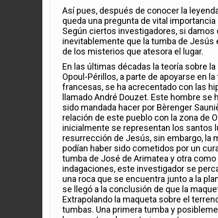
Así pues, después de conocer la leyenda 
queda una pregunta de vital importancia
Según ciertos investigadores, si damos cr
inevitablemente que la tumba de Jesús e
de los misterios que atesora el lugar.
En las últimas décadas la teoría sobre l
Opoul-Périllos, a parte de apoyarse en la
francesas, se ha acrecentado con las hip
llamado André Douzet. Este hombre se 
sido mandada hacer por Bèrenger Saunièr
relación de este pueblo con la zona de 
inicialmente se representan los santos l
resurrección de Jesús, sin embargo, la
podían haber sido cometidos por un cura
tumba de José de Arimatea y otra como l
indagaciones, este investigador se perc
una roca que se encuentra junto a la pla
se llegó a la conclusión de que la maquet
Extrapolando la maqueta sobre el terreno
tumbas. Una primera tumba y posiblemen