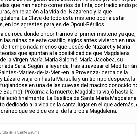
endas que han hecho correr ríos de tinta, contradiciendo p
ras, en relación a la vida del Nazareno y la que
dalena. La Clave de todo este misterio podría estar
, en los agrestes parajes de Opoul-Périllos.
ela de roca donde encontramos el primer misterio ya que,
las ruinas de este castillo, siglos antes vivieron en una
o de tiempo nada menos que Jesús de Nazaret y María
teorías que apuntan a la posibilidad de que Magdalena
de la Virgen María, María Salomé, María Jacobea, su
iada Sara. Según la leyenda, tras atravesar el Mediterrá
Saintes-Maries-de-la-Mer -en la Provenza- cerca de la
Lázaro viajaron hasta Marsella y un tiempo después, la
 refugiándose en una de las cuevas del macizo conocido h
e Baume). Próxima a la muerte, Magdalena viajó hasta la
alleció finalmente. La Basílica de Santa María Magdalena
dedicado a la vida de la santa, lugar en el que además, 
un cráneo que se dice es el de la propia Magdalena.
Gruta de la Sainte Baume