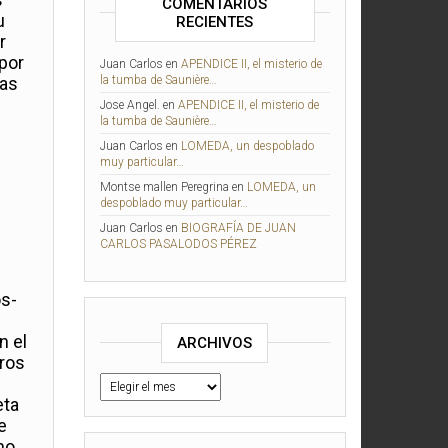
COMENTARIOS
u
RECIENTES
r
 por
Juan Carlos
en
APENDICE II, el misterio de
las
la tumba de Saunière…
Jose Angel.
en
APENDICE II, el misterio de
la tumba de Saunière…
Juan Carlos
en
LOMEDA, un despoblado
muy particular…
Montse mallen Peregrina
en
LOMEDA, un
despoblado muy particular…
Juan Carlos
en
BIOGRAFÍA DE JUAN
CARLOS PASALODOS PÉREZ
os-
n el
ARCHIVOS
tros
eta
e
no