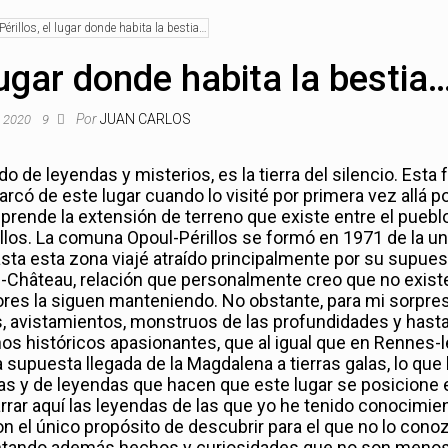
lugar donde habita la bestia
Por
JUAN CARLOS
l, 2020
9
 de leyendas y misterios, es la tierra del silencio. Esta 
có de este lugar cuando lo visité por primera vez allá po
prende la extensión de terreno que existe entre el puebl
llos. La comuna Opoul-Périllos se formó en 1971 de la un
sta esta zona viajé atraído principalmente por su supues
e-Château, relación que personalmente creo que no existe
res la siguen manteniendo. No obstante, para mi sorpre
, avistamientos, monstruos de las profundidades y hast
s históricos apasionantes, que al igual que en Rennes-l
 supuesta llegada de la Magdalena a tierras galas, lo que
ías y de leyendas que hacen que este lugar se posicione 
arrar aquí las leyendas de las que yo he tenido conocimien
el único propósito de descubrir para el que no lo cono
 contando además hechos y curiosidades que no son meno