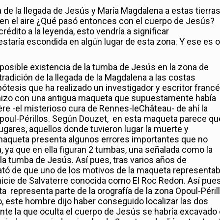
de la llegada de Jesús y María Magdalena a estas tierras
 en el aire ¿Qué pasó entonces con el cuerpo de Jesús?
édito a la leyenda, esto vendría a significar
staría escondida en algún lugar de esta zona. Y ese es o
a posible existencia de la tumba de Jesús en la zona de
 tradición de la llegada de la Magdalena a las costas
ótesis que ha realizado un investigador y escritor franc
hizo con una antigua maqueta que supuestamente había
e -el misterioso cura de Rennes-leChâteau- de ahí la
Opoul-Périllos. Según Douzet, en esta maqueta parece qu
ugares, aquellos donde tuvieron lugar la muerte y
 maqueta presenta algunos errores importantes que no
, ya que en ella figuran 2 tumbas, una señalada como la
a tumba de Jesús. Así pues, tras varios años de
ató de que uno de los motivos de la maqueta representa
nicie de Salvaterre conocida como El Roc Redon. Así pues
a representa parte de la orografía de la zona Opoul-Péril
, este hombre dijo haber conseguido localizar las dos
te la que oculta el cuerpo de Jesús se habría excavado