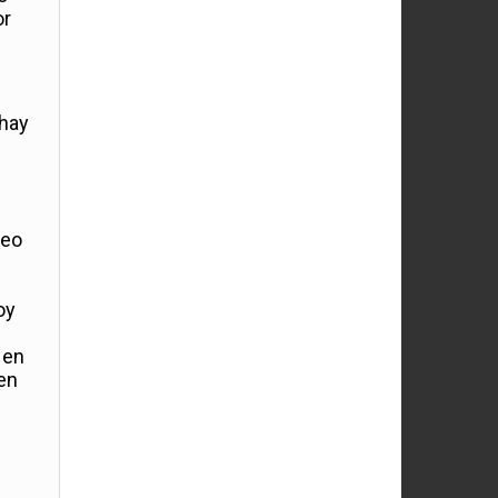
or
 hay
neo
oy
 en
en