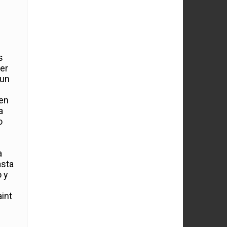
s
Mer
 un
 en
a
o
a
asta
o y
int