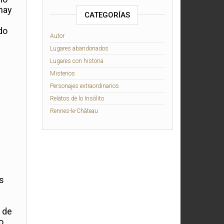
 hay
CATEGORÍAS
do
Autor
Lugares abandonados
Lugares con historia
Misterios
Personajes extraordinarios
Relatos de lo Insólito
Rennes-le-Château
s
e de
o