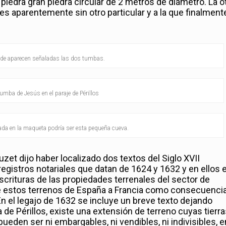
piedra gran piedra circular de 2 metros de diámetro. La o
 aparentemente sin otro particular y a la que finalment
de aparecen señaladas las dos tumbas.
umba de Jesús en el paraje de Périllos
a en la maqueta podría ser esta pequeña cueva.
uzet dijo haber localizado dos textos del Siglo XVII
gistros notariales que datan de 1624 y 1632 y en ellos e
escrituras de las propiedades terrenales del sector de
 de estos terrenos de España a Francia como consecuenci
En el legajo de 1632 se incluye un breve texto dejando
de Périllos, existe una extensión de terreno cuyas tierr
ueden ser ni embargables, ni vendibles, ni indivisibles, e