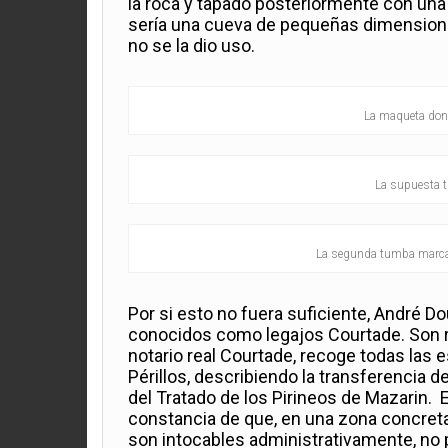
la roca y tapado posteriormente con una 
sería una cueva de pequeñas dimensiones
no se la dio uso.
La maqueta don
La supuesta t
La segunda tumba marcad
Por si esto no fuera suficiente, André Do
conocidos como legajos Courtade. Son re
notario real Courtade, recoge todas las 
Périllos, describiendo la transferencia
del Tratado de los Pirineos de Mazarin. 
constancia de que, en una zona concreta 
son intocables administrativamente, no p