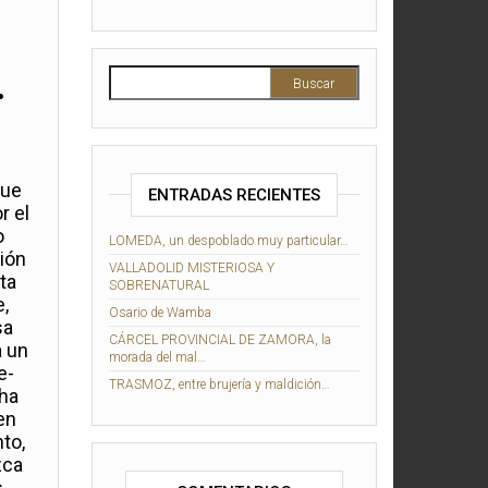
…
fue
ENTRADAS RECIENTES
r el
o
LOMEDA, un despoblado muy particular…
ión
VALLADOLID MISTERIOSA Y
ta
SOBRENATURAL
,
Osario de Wamba
sa
CÁRCEL PROVINCIAL DE ZAMORA, la
a un
morada del mal…
e-
TRASMOZ, entre brujería y maldición…
 ha
en
to,
zca
s