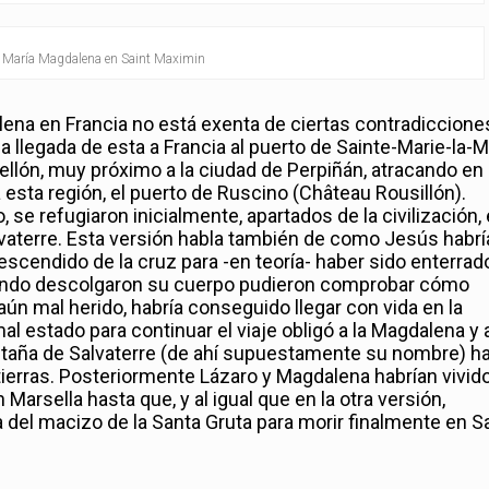
e María Magdalena en Saint Maximin
lena en Francia no está exenta de ciertas contradiccione
la llegada de esta a Francia al puerto de Sainte-Marie-la-
sellón, muy próximo a la ciudad de Perpiñán, atracando en
esta región, el puerto de Ruscino (Château Rousillón)
.
 se refugiaron inicialmente, apartados de la civilización,
vaterre. Esta versión habla también de como Jesús habrí
descendido de la cruz para -en teoría- haber sido enterrad
uando descolgaron su cuerpo pudieron comprobar cómo
ún mal herido, habría conseguido llegar con vida en la
l estado para continuar el viaje obligó a la Magdalena y 
ntaña de Salvaterre (de ahí supuestamente su nombre) h
tierras. Posteriormente Lázaro y Magdalena habrían vivid
arsella hasta que, y al igual que en la otra versión,
del macizo de la Santa Gruta para morir finalmente en Sa