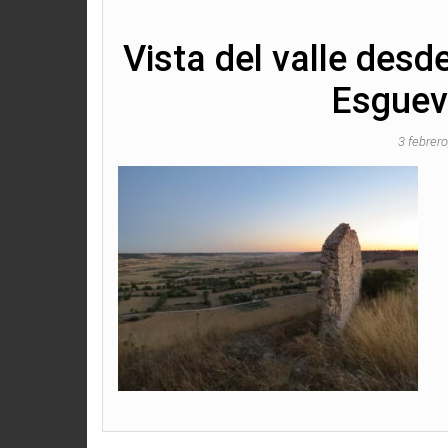
Vista del valle desd
Esguev
3 febrer