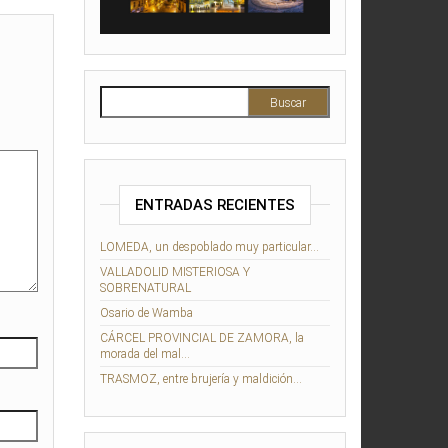
Buscar:
ENTRADAS RECIENTES
LOMEDA, un despoblado muy particular…
VALLADOLID MISTERIOSA Y
SOBRENATURAL
Osario de Wamba
CÁRCEL PROVINCIAL DE ZAMORA, la
morada del mal…
TRASMOZ, entre brujería y maldición…