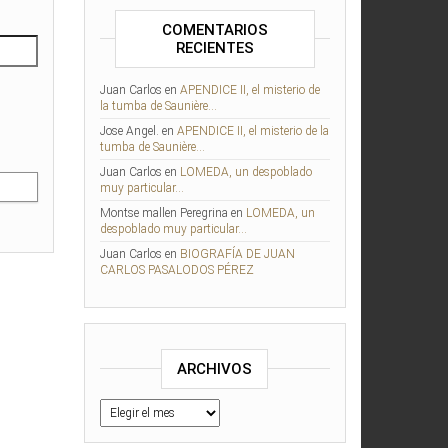
COMENTARIOS
RECIENTES
Juan Carlos
en
APENDICE II, el misterio de
la tumba de Saunière…
Jose Angel.
en
APENDICE II, el misterio de la
tumba de Saunière…
Juan Carlos
en
LOMEDA, un despoblado
muy particular…
Montse mallen Peregrina
en
LOMEDA, un
despoblado muy particular…
Juan Carlos
en
BIOGRAFÍA DE JUAN
CARLOS PASALODOS PÉREZ
ARCHIVOS
Archivos