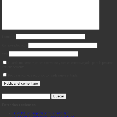
Nombre
*
Correo electrónico
*
Web
Guarda mi nombre, correo electrónico y web en este navegador para la próxima
vez que comente.
Recibir un correo electrónico con cada nueva entrada.
Buscar:
Entradas recientes
LOMEDA, un despoblado muy particular…