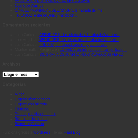
VALLADOLID MISTERIOSA Y SOBRENATURAL
Osario de Wamba
CÁRCEL PROVINCIAL DE ZAMORA, la morada del mal…
TRASMOZ, entre brujería y maldición…
Comentarios recientes
Juan Carlos
en
APENDICE II, el misterio de la tumba de Saunière…
Jose Angel.
en
APENDICE II, el misterio de la tumba de Saunière…
Juan Carlos
en
LOMEDA, un despoblado muy particular…
Montse mallen Peregrina
en
LOMEDA, un despoblado muy particular…
Juan Carlos
en
BIOGRAFÍA DE JUAN CARLOS PASALODOS PÉREZ
Archivos
Archivos
Categorías
Autor
Lugares abandonados
Lugares con historia
Misterios
Personajes extraordinarios
Relatos de lo Insólito
Rennes-le-Château
Funciona gracias a
WordPress
|
Tema:
Head Blog