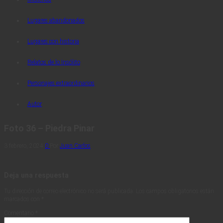
Lugares abandonados
Lugares con historia
Relatos de lo Insólito
Personajes extraordinarios
Autor
Foto 36 – Piedra Pinar
3 febrero, 2024
0
Por
Juan Carlos
Deja una respuesta
Tu dirección de correo electrónico no será publicada.
Los campos obligatorios están
marcados con
*
Comentario
*