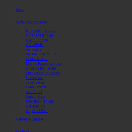
Quaerendo Invenietis
Quaerendo Invenietis
Inicio
Webs recomendadas
La Mochila de Laura
Rutas Misteriosas
Óscar Fábrega
OVNISPAIN
Vallisoletvm
VALLADOLID WEB
Cuarto Milenio
Mundo Parapsicologico
Gruta de las Pierdas
Pueblos Deshabitados
Nacho Áres
Javier Sierra
Clara Tahoces
Xavi Bonet
Carlos Mesa
Marcelino Requejo
Iker Jimenez
Angel del Pozo
Rennes-le-Chateau
Misterios