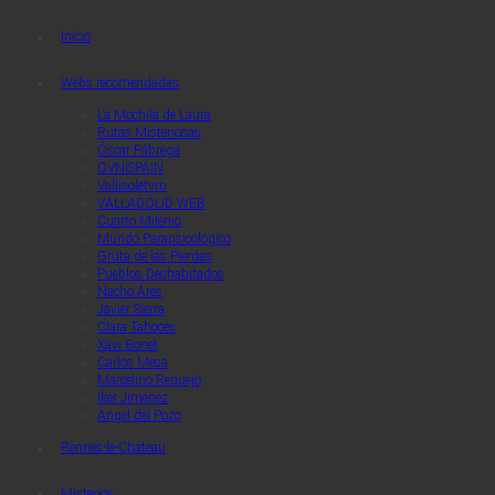
Quaerendo Invenietis
Quaerendo Invenietis
Inicio
Webs recomendadas
La Mochila de Laura
Rutas Misteriosas
Óscar Fábrega
OVNISPAIN
Vallisoletvm
VALLADOLID WEB
Cuarto Milenio
Mundo Parapsicologico
Gruta de las Pierdas
Pueblos Deshabitados
Nacho Áres
Javier Sierra
Clara Tahoces
Xavi Bonet
Carlos Mesa
Marcelino Requejo
Iker Jimenez
Angel del Pozo
Rennes-le-Chateau
Misterios