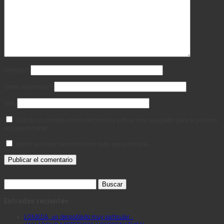
Nombre
*
Correo electrónico
*
Web
Guarda mi nombre, correo electrónico y web en este navegador para la próxima
vez que comente.
Recibir un correo electrónico con cada nueva entrada.
Buscar:
Entradas recientes
LOMEDA, un despoblado muy particular…