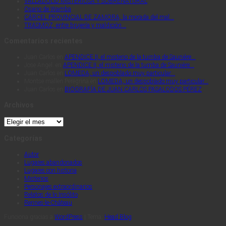
VALLADOLID MISTERIOSA Y SOBRENATURAL
Osario de Wamba
CÁRCEL PROVINCIAL DE ZAMORA, la morada del mal…
TRASMOZ, entre brujería y maldición…
Comentarios recientes
Juan Carlos
en
APENDICE II, el misterio de la tumba de Saunière…
Jose Angel.
en
APENDICE II, el misterio de la tumba de Saunière…
Juan Carlos
en
LOMEDA, un despoblado muy particular…
Montse mallen Peregrina
en
LOMEDA, un despoblado muy particular…
Juan Carlos
en
BIOGRAFÍA DE JUAN CARLOS PASALODOS PÉREZ
Archivos
Archivos
Categorías
Autor
Lugares abandonados
Lugares con historia
Misterios
Personajes extraordinarios
Relatos de lo Insólito
Rennes-le-Château
Funciona gracias a
WordPress
|
Tema:
Head Blog