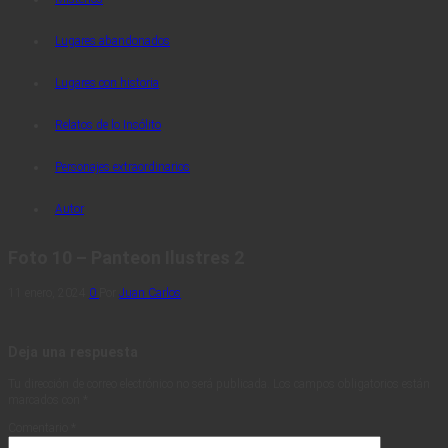
Lugares abandonados
Lugares con historia
Relatos de lo Insólito
Personajes extraordinarios
Autor
Foto 10 – Panteon Ilustres 2
11 enero, 2024
0
Por
Juan Carlos
Deja una respuesta
Tu dirección de correo electrónico no será publicada.
Los campos obligatorios están
marcados con
*
Comentario
*