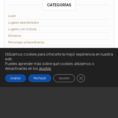
CATEGORÍAS
Autor
Lugares abandonados
Lugares con historia
Misterios
Personajes extraordinarios
Relatos de lo Insólito
Utilizamos cookies para ofrecerte la mejor experiencia en nuestra
Rennes-le-Château
web.
Puedes aprender más sobre qué cookies utilizamos o
desactivarlas en los
ajustes
.
Funciona gracias a
WordPress
|
Tema:
Head Blog
Cerrar el banner de c
Aceptar
Rechazar
Ajustes