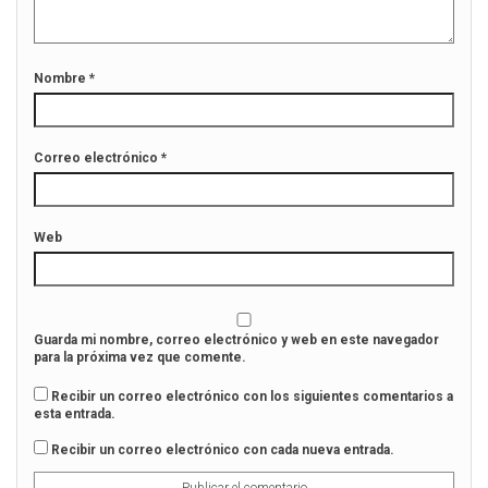
b
a
r
b
e
r
e
e
n
e
Nombre
*
u
n
n
u
a
n
v
a
e
v
n
e
Correo electrónico
*
t
n
a
t
n
a
a
n
n
a
u
n
Web
e
u
v
e
a
v
)
a
)
Guarda mi nombre, correo electrónico y web en este navegador
para la próxima vez que comente.
Recibir un correo electrónico con los siguientes comentarios a
esta entrada.
Recibir un correo electrónico con cada nueva entrada.