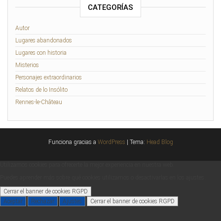
CATEGORÍAS
Autor
Lugares abandonados
Lugares con historia
Misterios
Personajes extraordinarios
Relatos de lo Insólito
Rennes-le-Château
Funciona gracias a
WordPress
|
Tema:
Head Blog
Utilizamos cookies para ofrecerte la mejor experiencia en nuestra web.
Puedes aprender más sobre qué cookies utilizamos o desactivarlas en los
ajustes
.
Cerrar el banner de cookies RGPD
Aceptar
Rechazar
Ajustes
Cerrar el banner de cookies RGPD