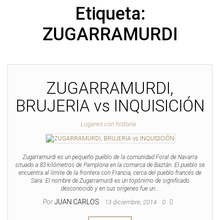
Etiqueta:
ZUGARRAMURDI
ZUGARRAMURDI,
BRUJERIA vs INQUISICIÓN
Lugares con historia
Zugarramurdi es un pequeño pueblo de la comunidad Foral de Navarra
situado a 83 kilómetros de Pamplona en la comarca de Baztán. El pueblo se
encuentra al límite de la frontera con Francia, cerca del pueblo francés de
Sara. El nombre de Zugarramurdi es un topónimo de significado
desconocido y en sus orígenes fue un…
Por
JUAN CARLOS
13 diciembre, 2014
0