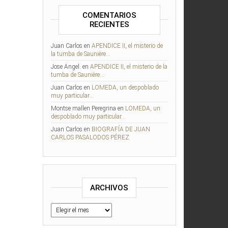
COMENTARIOS
RECIENTES
Juan Carlos
en
APENDICE II, el misterio de
la tumba de Saunière…
Jose Angel.
en
APENDICE II, el misterio de la
tumba de Saunière…
Juan Carlos
en
LOMEDA, un despoblado
muy particular…
Montse mallen Peregrina
en
LOMEDA, un
despoblado muy particular…
Juan Carlos
en
BIOGRAFÍA DE JUAN
CARLOS PASALODOS PÉREZ
ARCHIVOS
Archivos