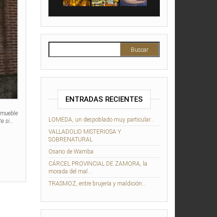
Buscar:
ENTRADAS RECIENTES
inmueble
LOMEDA, un despoblado muy particular…
te si…
VALLADOLID MISTERIOSA Y
SOBRENATURAL
Osario de Wamba
CÁRCEL PROVINCIAL DE ZAMORA, la
morada del mal…
TRASMOZ, entre brujería y maldición…