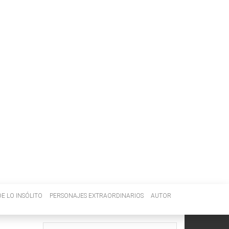
E LO INSÓLITO
PERSONAJES EXTRAORDINARIOS
AUTOR