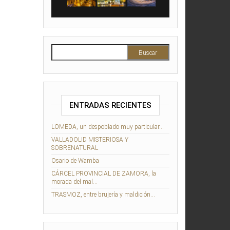
Buscar:
ENTRADAS RECIENTES
LOMEDA, un despoblado muy particular…
VALLADOLID MISTERIOSA Y
SOBRENATURAL
Osario de Wamba
CÁRCEL PROVINCIAL DE ZAMORA, la
morada del mal…
TRASMOZ, entre brujería y maldición…