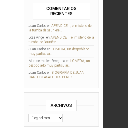
COMENTARIOS
RECIENTES
Juan Carlos
en
APENDICE II, el misterio de
la tumba de Saunière…
Jose Angel.
en
APENDICE II, el misterio de la
tumba de Saunière…
Juan Carlos
en
LOMEDA, un despoblado
muy particular…
Montse mallen Peregrina
en
LOMEDA, un
despoblado muy particular…
Juan Carlos
en
BIOGRAFÍA DE JUAN
CARLOS PASALODOS PÉREZ
ARCHIVOS
Archivos