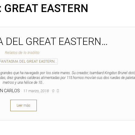
:
GREAT EASTERN
A DEL GREAT EASTERN…
Relatos de lo Insólito
grandes que ha navegado por los siete mares. Su creador, Isambard Kingdon Brunel dotó
adas, diez grandes calderas alimentadas por 115 hornos movían sus dos ruedas de paleta
metros y una hélice de 10…
AN CARLOS
11 marzo, 2018
0
Leer más