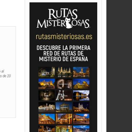
 al
s de 20