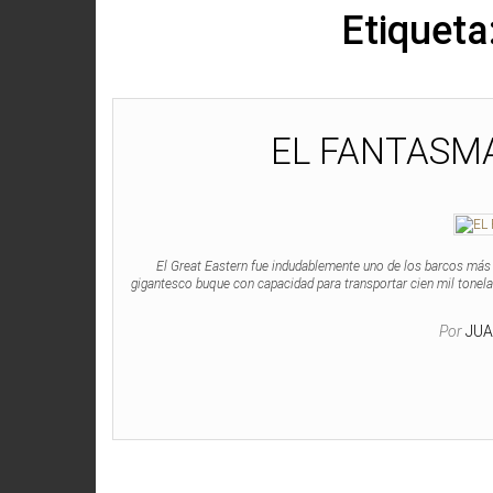
Etiqueta
EL FANTASM
El Great Eastern fue indudablemente uno de los barcos más 
gigantesco buque con capacidad para transportar cien mil tonel
Por
JU