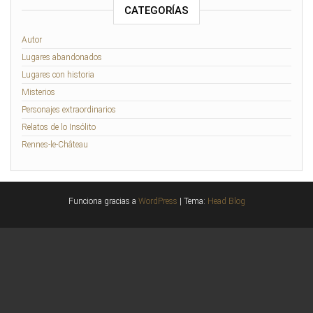
CATEGORÍAS
Autor
Lugares abandonados
Lugares con historia
Misterios
Personajes extraordinarios
Relatos de lo Insólito
Rennes-le-Château
Funciona gracias a
WordPress
|
Tema:
Head Blog