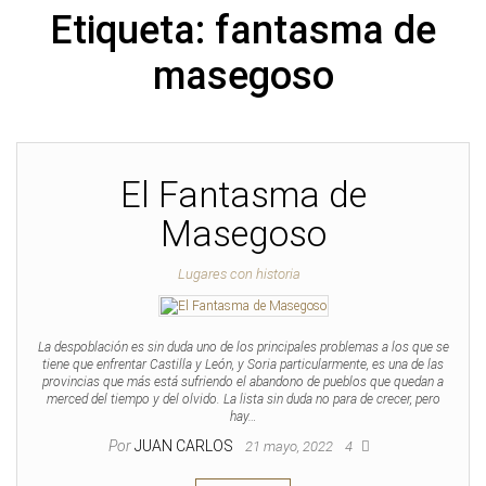
Etiqueta:
fantasma de
masegoso
El Fantasma de
Masegoso
Lugares con historia
La despoblación es sin duda uno de los principales problemas a los que se
tiene que enfrentar Castilla y León, y Soria particularmente, es una de las
provincias que más está sufriendo el abandono de pueblos que quedan a
merced del tiempo y del olvido. La lista sin duda no para de crecer, pero
hay…
Por
JUAN CARLOS
21 mayo, 2022
4