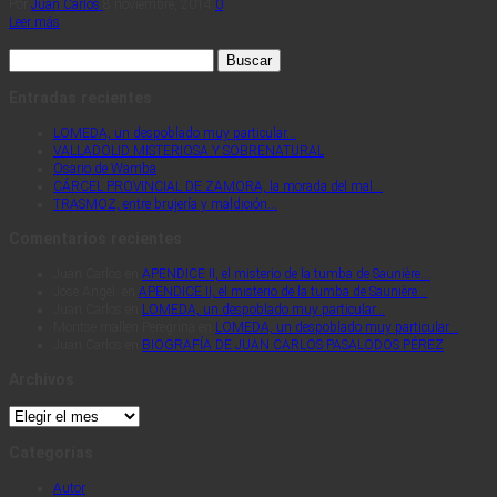
Por
Juan Carlos
8 noviembre, 2014
0
Leer más
Buscar:
Entradas recientes
LOMEDA, un despoblado muy particular…
VALLADOLID MISTERIOSA Y SOBRENATURAL
Osario de Wamba
CÁRCEL PROVINCIAL DE ZAMORA, la morada del mal…
TRASMOZ, entre brujería y maldición…
Comentarios recientes
Juan Carlos
en
APENDICE II, el misterio de la tumba de Saunière…
Jose Angel.
en
APENDICE II, el misterio de la tumba de Saunière…
Juan Carlos
en
LOMEDA, un despoblado muy particular…
Montse mallen Peregrina
en
LOMEDA, un despoblado muy particular…
Juan Carlos
en
BIOGRAFÍA DE JUAN CARLOS PASALODOS PÉREZ
Archivos
Archivos
Categorías
Autor