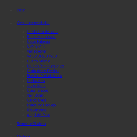
Quaerendo Invenietis
Quaerendo Invenietis
Inicio
Webs recomendadas
La Mochila de Laura
Rutas Misteriosas
Óscar Fábrega
OVNISPAIN
Vallisoletvm
VALLADOLID WEB
Cuarto Milenio
Mundo Parapsicologico
Gruta de las Pierdas
Pueblos Deshabitados
Nacho Áres
Javier Sierra
Clara Tahoces
Xavi Bonet
Carlos Mesa
Marcelino Requejo
Iker Jimenez
Angel del Pozo
Rennes-le-Chateau
Misterios