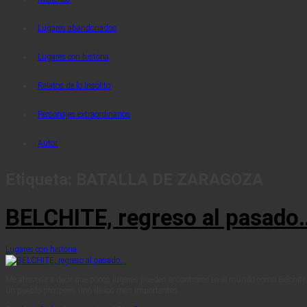
Lugares abandonados
Lugares con historia
Relatos de lo Insólito
Personajes extraordinarios
Autor
Etiqueta:
BATALLA DE ZARAGOZA
BELCHITE, regreso al pasado
Lugares con historia
Me atrevería a decir que pocos lugares pueden encontrarse en el mundo como Belchite, u
un pueblo próspero, uno de los más importantes…