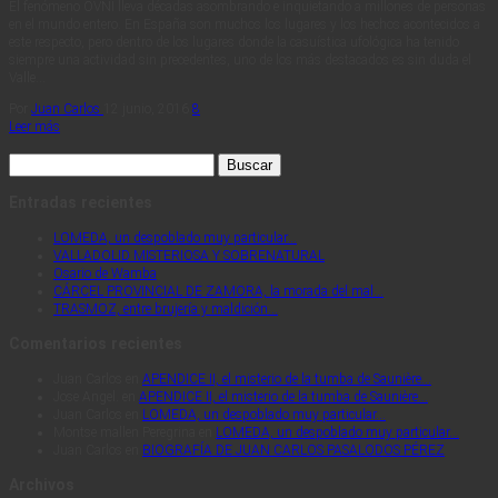
El fenómeno OVNI lleva décadas asombrando e inquietando a millones de personas
en el mundo entero. En España son muchos los lugares y los hechos acontecidos a
este respecto, pero dentro de los lugares donde la casuística ufológica ha tenido
siempre una actividad sin precedentes, uno de los más destacados es sin duda el
Valle…
Por
Juan Carlos
12 junio, 2016
8
Leer más
Buscar:
Entradas recientes
LOMEDA, un despoblado muy particular…
VALLADOLID MISTERIOSA Y SOBRENATURAL
Osario de Wamba
CÁRCEL PROVINCIAL DE ZAMORA, la morada del mal…
TRASMOZ, entre brujería y maldición…
Comentarios recientes
Juan Carlos
en
APENDICE II, el misterio de la tumba de Saunière…
Jose Angel.
en
APENDICE II, el misterio de la tumba de Saunière…
Juan Carlos
en
LOMEDA, un despoblado muy particular…
Montse mallen Peregrina
en
LOMEDA, un despoblado muy particular…
Juan Carlos
en
BIOGRAFÍA DE JUAN CARLOS PASALODOS PÉREZ
Archivos