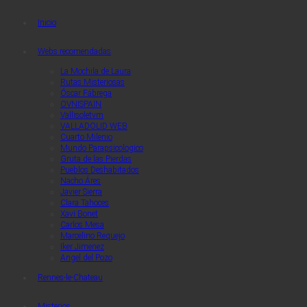
Quaerendo Invenietis
Quaerendo Invenietis
Inicio
Webs recomendadas
La Mochila de Laura
Rutas Misteriosas
Óscar Fábrega
OVNISPAIN
Vallisoletvm
VALLADOLID WEB
Cuarto Milenio
Mundo Parapsicologico
Gruta de las Pierdas
Pueblos Deshabitados
Nacho Áres
Javier Sierra
Clara Tahoces
Xavi Bonet
Carlos Mesa
Marcelino Requejo
Iker Jimenez
Angel del Pozo
Rennes-le-Chateau
Misterios