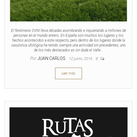
El fenómeno OVNI lleva décadas asombrando e inquietando a millones de
personas en el mundo entero. En España son muchos los lugares y los
hechos acontecidos a este respecto, pero dentro de los lugares donde la
casuística ufológica ha tenido siempre una actividad sin precedentes, uno
de los más destacados es sin duda el Valle…
Por
JUAN CARLOS
12 junio, 2016
8
Leer más