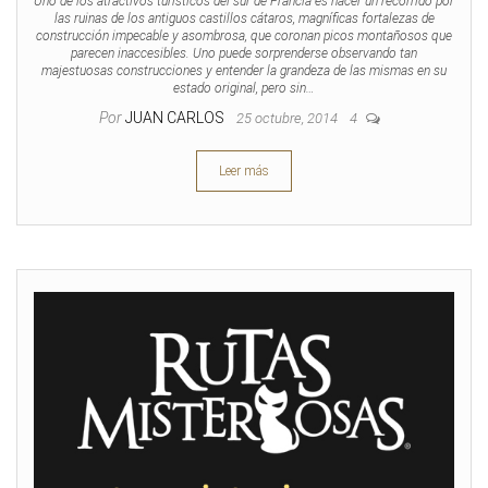
Uno de los atractivos turísticos del sur de Francia es hacer un recorrido por
las ruinas de los antiguos castillos cátaros, magníficas fortalezas de
construcción impecable y asombrosa, que coronan picos montañosos que
parecen inaccesibles. Uno puede sorprenderse observando tan
majestuosas construcciones y entender la grandeza de las mismas en su
estado original, pero sin…
Por
JUAN CARLOS
25 octubre, 2014
4
Leer más