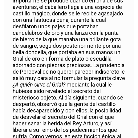
importante se produce cuando en una de sus
aventuras, el caballero llega a una especie de
castillo mágico, donde se le recibe agasajado
con una fastuosa cena, durante la cual
desfilaron unos pajes que portaban
candelabros de oro y una lanza con la punta
de hierro de la que manaba una brillante gota
de sangre, seguidos posteriormente por una
bella doncella, que portaba en sus manos un
Grial de oro en forma de plato o escudilla
adornado con piedras preciosas. La prudencia
de Perceval de no querer parecer indiscreto le
salió muy cara al no formular la pregunta clave
¿A quién sirve el Grial?
mediante la cual le
hubiese sido revelado el secreto del
misterioso objeto. Al día siguiente, cuando se
despertó, observó que la gente del castillo
había desaparecido y con ellos, la posibilidad
de desvelar el secreto del Grial con el que
hacer sanar la herida del Rey Arturo, y así
liberar a su reino de los padecimientos que
sufría. Como vemos, en esta ficción épica,
al