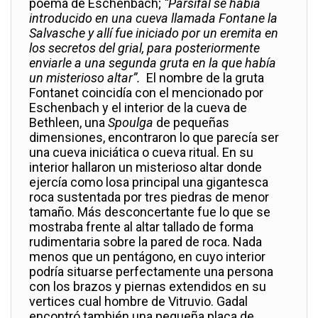
poema de Eschenbach;
“Parsifal se había
introducido en una cueva llamada Fontane la
Salvasche y allí fue iniciado por un eremita en
los secretos del grial, para posteriormente
enviarle a una segunda gruta en la que había
un misterioso altar”.
El nombre de la gruta
Fontanet coincidía con el mencionado por
Eschenbach y el interior de la cueva de
Bethleen, una
Spoulga
de pequeñas
dimensiones, encontraron lo que parecía ser
una cueva iniciática o cueva ritual. En su
interior hallaron un misterioso altar donde
ejercía como losa principal una gigantesca
roca sustentada por tres piedras de menor
tamaño. Más desconcertante fue lo que se
mostraba frente al altar tallado de forma
rudimentaria sobre la pared de roca. Nada
menos que un pentágono, en cuyo interior
podría situarse perfectamente una persona
con los brazos y piernas extendidos en su
vertices cual hombre de Vitruvio. Gadal
encontró también una pequeña placa de