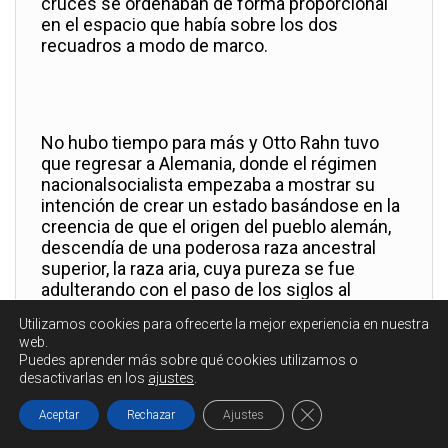
cruces se ordenaban de forma proporcional
en el espacio que había sobre los dos
recuadros a modo de marco.
No hubo tiempo para más y Otto Rahn tuvo
que regresar a Alemania, donde el régimen
nacionalsocialista empezaba a mostrar su
intención de crear un estado basándose en la
creencia de que el origen del pueblo alemán,
descendía de una poderosa raza ancestral
superior, la raza aria, cuya pureza se fue
adulterando con el paso de los siglos al
mezclarse este tipo de seres con otros de
Utilizamos cookies para ofrecerte la mejor experiencia en nuestra
civilizaciones inferiores.Su proposito pues
web.
era el de restaurar la pureza de su pueblo,
Puedes aprender más sobre qué cookies utilizamos o
encontrar los orígenes de esa civilización
desactivarlas en los
ajustes
.
ancestral que en su día habitó en la mítica
Cerrar el banner de c
Atlantida y eliminar y someter al resto de
Aceptar
Rechazar
Ajustes
civilizaciones inferiores. En la cima de toda