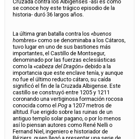
Cruzada contra los Albigenses -así es como
se conoce hoy este trágico episodio de la
historia- duró 36 largos años.
La última gran batalla contra los
«buenos
hombres»
como se denominaba a los Cátaros,
tuvo lugar en uno de sus bastiones más
importantes, el Castillo de Montsegur,
denominado por las fuerzas eclesiásticas
como la «
cabeza del Dragón»
debido a la
importancia que este enclave tenía, y aunque
no fue el último reducto cátaro, su caída
significó el fin de la Cruzada Albigense. Este
castillo se construyó entre 1205 y 1211
coronando una vertiginosa formación rocosa
conocida como el
Pog
a 1207 metros de
altitud. Fue erigido sobre las ruinas de un
antiguo templo solar pagano, o por lo menos
así lo piensan autores como René Nelli o
Fernand Niel, ingeniero e historiador de
Béziers, quien llegó a presentar una serie de