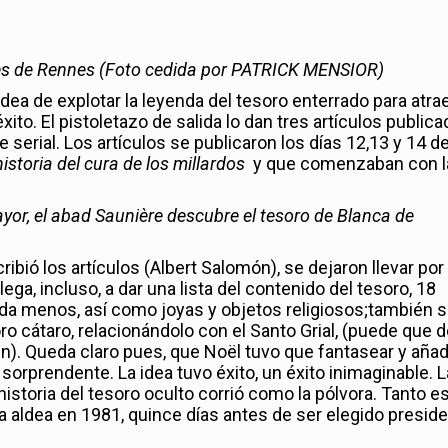
res de Rennes (Foto cedida por PATRICK MENSIOR)
idea de explotar la leyenda del tesoro enterrado para atrae
éxito. El pistoletazo de salida lo dan tres artículos public
serial. Los artículos se publicaron los días 12,13 y 14 d
istoria del cura de los millardos
y que comenzaban con l
mayor, el abad Saunière descubre el tesoro de Blanca de
bió los artículos (Albert Salomón), se dejaron llevar por 
lega, incluso, a dar una lista del contenido del tesoro, 18
da menos, así como joyas y objetos religiosos;también 
soro cátaro, relacionándolo con el Santo Grial, (puede que 
coln). Queda claro pues, que Noël tuvo que fantasear y añad
sorprendente. La idea tuvo éxito, un éxito inimaginable. 
historia del tesoro oculto corrió como la pólvora. Tanto e
la aldea en 1981, quince días antes de ser elegido presid