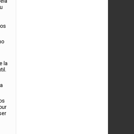
veía
su
dos
mo
e la
il.
la
eos
our
ser