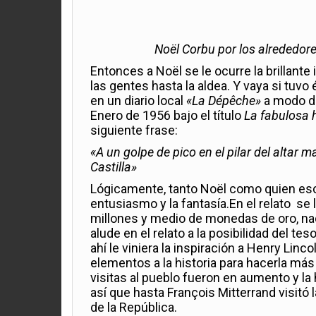
Noël Corbu por los alrededo
Entonces a Noël se le ocurre la brillante 
las gentes hasta la aldea. Y vaya si tuvo 
en un diario local
«La Dépêche»
a modo de 
Enero de 1956 bajo el título
La fabulosa h
siguiente frase:
«A un golpe de pico en el pilar del altar 
Castilla»
Lógicamente, tanto Noël como quien escri
entusiasmo y la fantasía.En el relato se l
millones y medio de monedas de oro, na
alude en el relato a la posibilidad del te
ahí le viniera la inspiración a Henry Lin
elementos a la historia para hacerla más 
visitas al pueblo fueron en aumento y la 
así que hasta François Mitterrand visitó 
de la República.