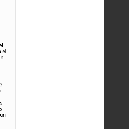
el
 el
en
e
o
ás
s
 un