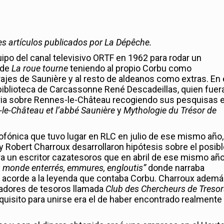
res artículos publicados por La Dépêche.
quipo del canal televisivo ORTF en 1962 para rodar un
 de
La roue tourne
teniendo al propio Corbu como
ajes de Saunière y al resto de aldeanos como extras. En 
 biblioteca de Carcassonne René Descadeillas, quien fuera
seria sobre Rennes-le-Château recogiendo sus pesquisas 
-le-Château et l’abbé Saunière
y
Mythologie du Trésor de
iofónica que tuvo lugar en RLC en julio de ese mismo año,
 Robert Charroux desarrollaron hipótesis sobre el posibl
ra un escritor cazatesoros que en abril de ese mismo añ
u monde enterrés, emmures, engloutis”
donde narraba
C acorde a la leyenda que contaba Corbu. Charroux adem
cadores de tesoros llamada
Club des Chercheurs de Tresor
uisito para unirse era el de haber encontrado realmente