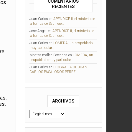
COMENTARIOS
mos
RECIENTES
Juan Carlos
en
APENDICE II, el misterio de
la tumba de Saunière…
Jose Angel.
en
APENDICE II, el misterio de
la tumba de Saunière…
Juan Carlos
en
LOMEDA, un despoblado
muy particular…
re
Montse mallen Peregrina
en
LOMEDA, un
despoblado muy particular…
Juan Carlos
en
BIOGRAFÍA DE JUAN
CARLOS PASALODOS PÉREZ
as.
ARCHIVOS
es,