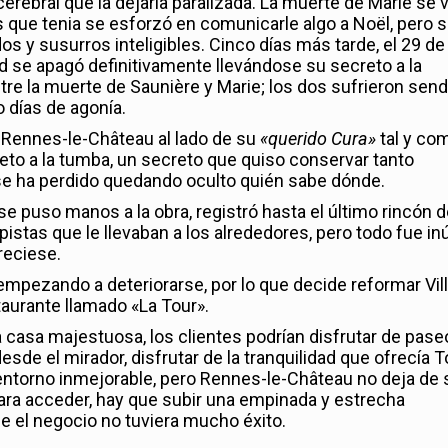
erebral que la dejaría paralizada. La muerte de Marie se 
s que tenia se esforzó en comunicarle algo a Noël, pero 
s y susurros inteligibles. Cinco días más tarde, el 29 de
d se apagó definitivamente llevándose su secreto a la
tre la muerte de Saunière y Marie; los dos sufrieron sen
 días de agonía.
 Rennes-le-Château al lado de su
«querido Cura»
tal y co
reto a la tumba, un secreto que quiso conservar tanto
, se ha perdido quedando oculto quién sabe dónde.
 puso manos a la obra, registró hasta el último rincón d
istas que le llevaban a los alrededores, pero todo fue inút
reciese.
mpezando a deteriorarse, por lo que decide reformar Vil
taurante llamado «La Tour».
na casa majestuosa, los clientes podrían disfrutar de pas
desde el mirador, disfrutar de la tranquilidad que ofrecía T
 entorno inmejorable, pero Rennes-le-Château no deja de 
para acceder, hay que subir una empinada y estrecha
ue el negocio no tuviera mucho éxito.