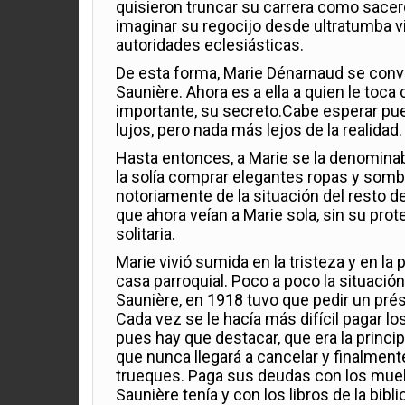
quisieron truncar su carrera como sacer
imaginar su regocijo desde ultratumba 
autoridades eclesiásticas.
De esta forma, Marie Dénarnaud se convi
Saunière. Ahora es a ella a quien le toca
importante, su secreto.Cabe esperar pues,
lujos, pero nada más lejos de la realidad.
Hasta entonces, a Marie se la denominab
la solía comprar elegantes ropas y sombr
notoriamente de la situación del resto d
que ahora veían a Marie sola, sin su prot
solitaria.
Marie vivió sumida en la tristeza y en la 
casa parroquial. Poco a poco la situaci
Saunière, en 1918 tuvo que pedir un pré
Cada vez se le hacía más difícil pagar 
pues hay que destacar, que era la princip
que nunca llegará a cancelar y finalmente
trueques. Paga sus deudas con los muebl
Saunière tenía y con los libros de la bib