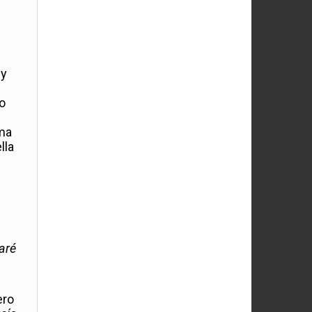
 y
o
rma
lla
aré
ero