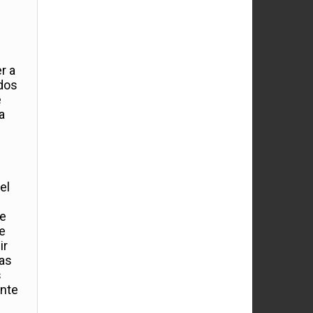
r a
ados
e
a
el
se
de
ir
Las
s
ente