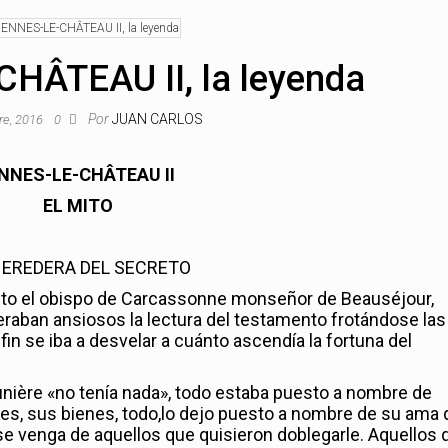
HÂTEAU II, la leyenda
Por
JUAN CARLOS
re, 2016
0
NNES-LE-CHÂTEAU II
EL MITO
HEREDERA DEL SECRETO
anto el obispo de Carcassonne monseñor de Beauséjour,
raban ansiosos la lectura del testamento frotándose las
fin se iba a desvelar a cuánto ascendía la fortuna del
unière «no tenía nada», todo estaba puesto a nombre de
es, sus bienes, todo,lo dejo puesto a nombre de su ama 
e se venga de aquellos que quisieron doblegarle. Aquellos 