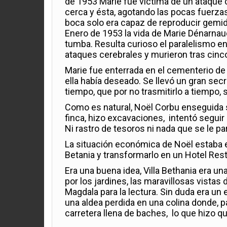
de 1953 Marie fue víctima de un ataque c
cerca y ésta, agotando las pocas fuerza
boca solo era capaz de reproducir gemido
Enero de 1953 la vida de Marie Dénarnau
tumba. Resulta curioso el paralelismo en
ataques cerebrales y murieron tras cinco
Marie fue enterrada en el cementerio de
ella había deseado. Se llevó un gran sec
tiempo, que por no trasmitirlo a tiempo
Como es natural, Noël Corbu enseguida se
finca, hizo excavaciones, intentó seguir p
Ni rastro de tesoros ni nada que se le pa
La situación económica de Noël estaba e
Betania y transformarlo en un Hotel Res
Era una buena idea, Villa Bethania era u
por los jardines, las maravillosas vistas 
Magdala para la lectura. Sin duda era un
una aldea perdida en una colina donde, 
carretera llena de baches, lo que hizo q