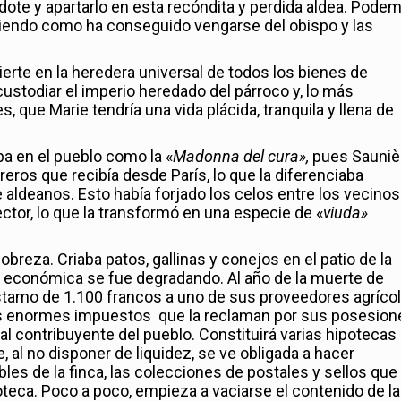
dote y apartarlo en esta recóndita y perdida aldea. Pode
viendo como ha conseguido vengarse del obispo y las
erte en la heredera universal de todos los bienes de
 custodiar el imperio heredado del párroco y, lo más
 que Marie tendría una vida plácida, tranquila y llena de
a en el pueblo como la «
Madonna del cura»,
pues Sauniè
eros que recibía desde París, lo que la diferenciaba
e aldeanos. Esto había forjado los celos entre los vecinos
ector, lo que la transformó en una especie de «
viuda»
pobreza. Criaba patos, gallinas y conejos en el patio de la
ón económica se fue degradando. Al año de la muerte de
stamo de 1.100 francos a uno de sus proveedores agrícol
los enormes impuestos que la reclaman por sus posesion
al contribuyente del pueblo. Constituirá varias hipotecas
, al no disponer de liquidez, se ve obligada a hacer
es de la finca, las colecciones de postales y sellos que
lioteca. Poco a poco, empieza a vaciarse el contenido de la