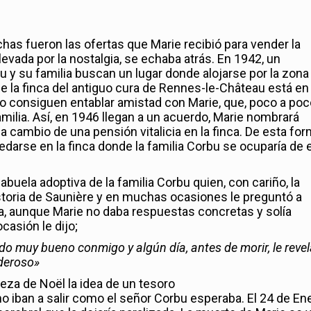
s fueron las ofertas que Marie recibió para vender la
levada por la nostalgia, se echaba atrás. En 1942, un
u y su familia buscan un lugar donde alojarse por la zona
 la finca del antiguo cura de Rennes-le-Château está en
lo consiguen entablar amistad con Marie, que, poco a poc
amilia. Así, en 1946 llegan a un acuerdo, Marie nombrará
a cambio de una pensión vitalicia en la finca. De esta fo
darse en la finca donde la familia Corbu se ocuparía de e
abuela adoptiva de la familia Corbu quien, con cariño, la
istoria de Saunière y en muchas ocasiones le preguntó a
ura, aunque Marie no daba respuestas concretas y solía
casión le dijo;
do muy bueno conmigo y algún día, antes de morir, le revel
oderoso»
eza de Noël la idea de un tesoro
 iban a salir como el señor Corbu esperaba. El 24 de En