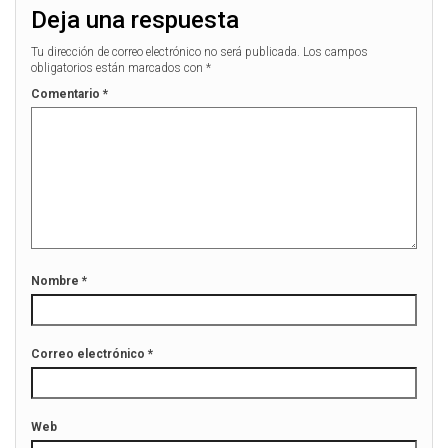
n
e
u
n
Deja una respuesta
n
u
a
n
v
a
Tu dirección de correo electrónico no será publicada.
Los campos
e
v
obligatorios están marcados con
*
n
e
t
n
Comentario
*
a
t
n
a
a
n
n
a
u
n
e
u
v
e
a
v
)
a
)
Nombre
*
Correo electrónico
*
Web