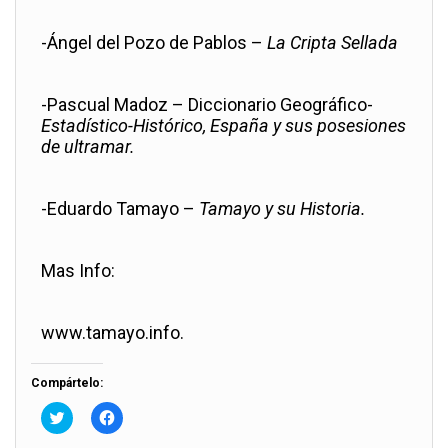
-Ángel del Pozo de Pablos –
La Cripta Sellada
-Pascual Madoz – Diccionario Geográfico-
Estadístico-Histórico, España y sus posesiones
de ultramar.
-Eduardo Tamayo –
Tamayo y su Historia.
Mas Info:
www.tamayo.info.
Compártelo:
H
H
a
a
z
z