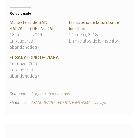
c
c
l
l
i
i
c
c
Relacionado
p
p
a
a
Monasterio de SAN
El misterio de la tumba de
r
r
SALVADOR DEL NOGAL
los Chase
a
a
c
c
18 octubre, 2014
21 enero, 2018
o
o
En «Lugares
En «Relatos de lo Insólito»
m
m
p
p
abandonados»
a
a
r
r
EL SANATORIO DE VIANA
t
t
i
i
16 mayo, 2015
r
r
e
e
En «Lugares
n
n
abandonados»
T
F
w
a
i
c
t
e
t
b
Categoría
Lugares abandonados
e
o
r
o
Etiquetas
ABANDONADO
PUEBLO FANTASMA
Tamayo
(
k
S
(
e
S
a
e
b
a
r
b
e
r
e
e