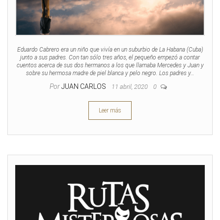
Eduardo Cabrero era un niño que vivía en un suburbio de La Habana (Cuba)
junto a sus padres. Con tan sólo tres años, el pequeño empezó a contar
cuentos acerca de sus dos hermanos a los que llamaba Mercedes y Juan y
sobre su hermosa madre de piel blanca y pelo negro. Los padres y…
Por
JUAN CARLOS
11 abril, 2020
0
Leer más