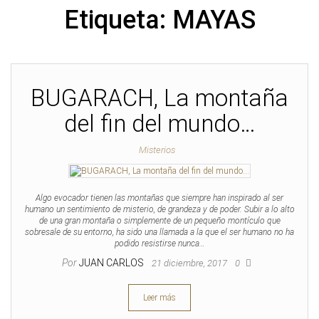
Etiqueta:
MAYAS
BUGARACH, La montaña
del fin del mundo…
Misterios
Algo evocador tienen las montañas que siempre han inspirado al ser
humano un sentimiento de misterio, de grandeza y de poder. Subir a lo alto
de una gran montaña o simplemente de un pequeño montículo que
sobresale de su entorno, ha sido una llamada a la que el ser humano no ha
podido resistirse nunca…
Por
JUAN CARLOS
21 diciembre, 2017
0
Leer más