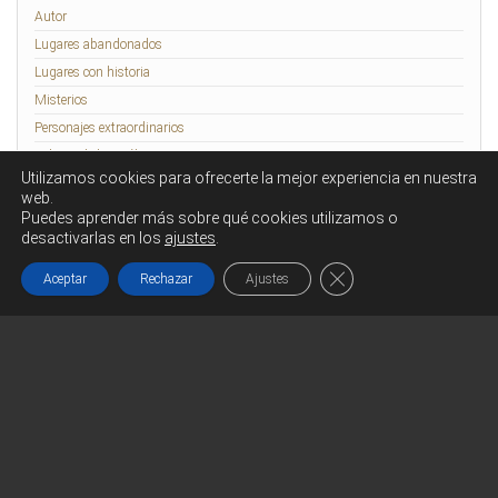
Autor
Lugares abandonados
Lugares con historia
Misterios
Personajes extraordinarios
Relatos de lo Insólito
Utilizamos cookies para ofrecerte la mejor experiencia en nuestra
Rennes-le-Château
web.
Puedes aprender más sobre qué cookies utilizamos o
desactivarlas en los
ajustes
.
Funciona gracias a
WordPress
|
Tema:
Head Blog
Cerrar el banner de co
Aceptar
Rechazar
Ajustes