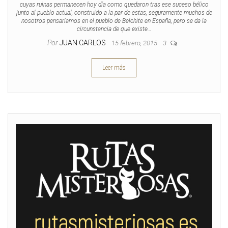
cuyas ruinas permanecen hoy día como quedaron tras ese suceso bélico
junto al pueblo actual, construido a la par de estas, seguramente muchos de
nosotros pensaríamos en el pueblo de Belchite en España, pero se da la
circunstancia de que existe…
Por
JUAN CARLOS
15 febrero, 2015
3
Leer más