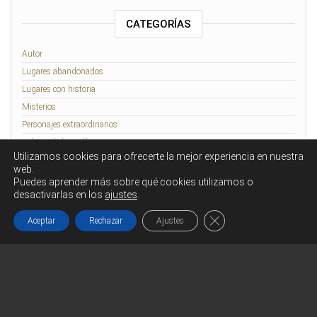
CATEGORÍAS
Autor
Lugares abandonados
Lugares con historia
Misterios
Personajes extraordinarios
Relatos de lo Insólito
Utilizamos cookies para ofrecerte la mejor experiencia en nuestra
Rennes-le-Château
web.
Puedes aprender más sobre qué cookies utilizamos o
desactivarlas en los
ajustes
.
Funciona gracias a
WordPress
|
Tema:
Head Blog
Cerrar el banner de co
Aceptar
Rechazar
Ajustes