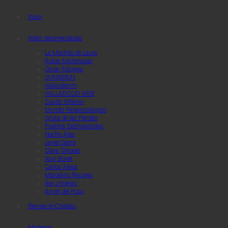
Quaerendo Invenietis
Quaerendo Invenietis
Inicio
Webs recomendadas
La Mochila de Laura
Rutas Misteriosas
Óscar Fábrega
OVNISPAIN
Vallisoletvm
VALLADOLID WEB
Cuarto Milenio
Mundo Parapsicologico
Gruta de las Pierdas
Pueblos Deshabitados
Nacho Áres
Javier Sierra
Clara Tahoces
Xavi Bonet
Carlos Mesa
Marcelino Requejo
Iker Jimenez
Angel del Pozo
Rennes-le-Chateau
Misterios