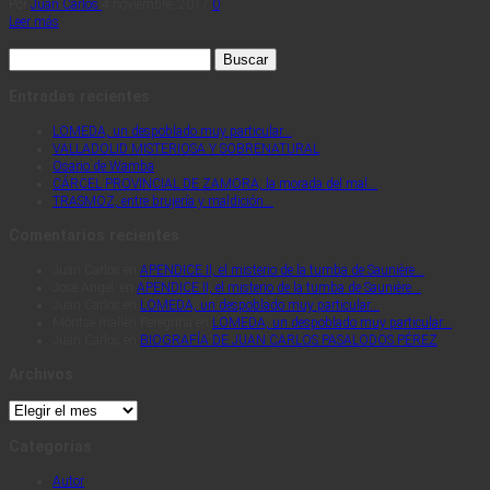
Por
Juan Carlos
4 noviembre, 2017
0
Leer más
Buscar:
Entradas recientes
LOMEDA, un despoblado muy particular…
VALLADOLID MISTERIOSA Y SOBRENATURAL
Osario de Wamba
CÁRCEL PROVINCIAL DE ZAMORA, la morada del mal…
TRASMOZ, entre brujería y maldición…
Comentarios recientes
Juan Carlos
en
APENDICE II, el misterio de la tumba de Saunière…
Jose Angel.
en
APENDICE II, el misterio de la tumba de Saunière…
Juan Carlos
en
LOMEDA, un despoblado muy particular…
Montse mallen Peregrina
en
LOMEDA, un despoblado muy particular…
Juan Carlos
en
BIOGRAFÍA DE JUAN CARLOS PASALODOS PÉREZ
Archivos
Archivos
Categorías
Autor