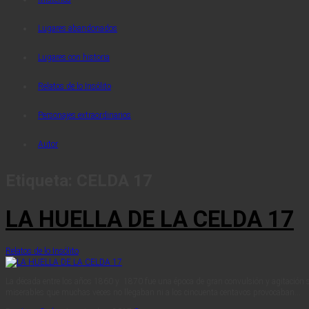
Lugares abandonados
Lugares con historia
Relatos de lo Insólito
Personajes extraordinarios
Autor
Etiqueta:
CELDA 17
LA HUELLA DE LA CELDA 17
Relatos de lo Insólito
La década entre los años 1860 y 1870 fue una época de gran convulsión y agitación s
miserables que muchas veces no llegaban ni a los cincuenta centavos provocaban…