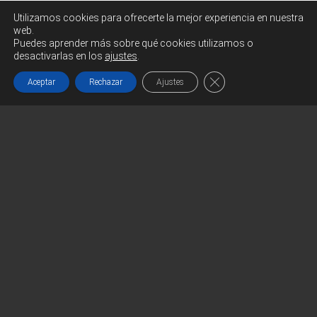
Relatos de lo Insólito
Utilizamos cookies para ofrecerte la mejor experiencia en nuestra
Rennes-le-Château
web.
Puedes aprender más sobre qué cookies utilizamos o
desactivarlas en los
ajustes
.
Funciona gracias a
WordPress
|
Tema:
Head Blog
Cerrar el banner de co
Aceptar
Rechazar
Ajustes