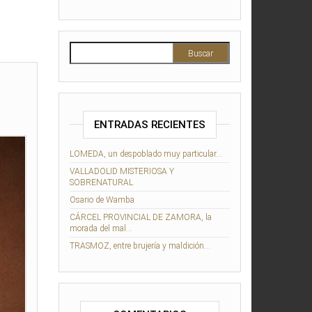
Buscar:
ENTRADAS RECIENTES
LOMEDA, un despoblado muy particular…
VALLADOLID MISTERIOSA Y
SOBRENATURAL
Osario de Wamba
CÁRCEL PROVINCIAL DE ZAMORA, la
morada del mal…
TRASMOZ, entre brujería y maldición…