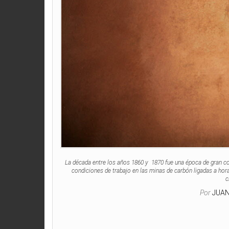
La década entre los años 1860 y 1870 fue una época de gran co
condiciones de trabajo en las minas de carbón ligadas a hor
c
Por
JUA