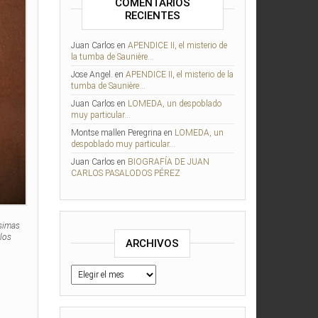
COMENTARIOS
RECIENTES
Juan Carlos
en
APENDICE II, el misterio de
la tumba de Saunière…
Jose Angel.
en
APENDICE II, el misterio de la
tumba de Saunière…
Juan Carlos
en
LOMEDA, un despoblado
muy particular…
Montse mallen Peregrina
en
LOMEDA, un
despoblado muy particular…
Juan Carlos
en
BIOGRAFÍA DE JUAN
CARLOS PASALODOS PÉREZ
ésimas
 los
ARCHIVOS
Archivos