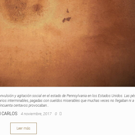
nvulsión y agitación social en el estado de Pennsylvania en los Estados Unidos. Las p
arios interminables, pagadas con sueldos miserables que muchas veces no llegaban ni a
incuenta centavos provocaban…
N CARLOS
4 noviembre, 2017
0
Leer más