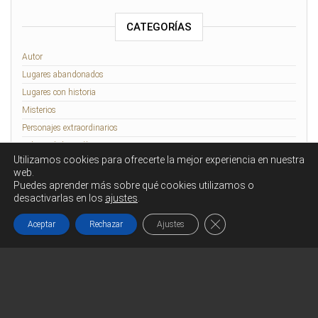
CATEGORÍAS
Autor
Lugares abandonados
Lugares con historia
Misterios
Personajes extraordinarios
Relatos de lo Insólito
Utilizamos cookies para ofrecerte la mejor experiencia en nuestra
Rennes-le-Château
web.
Puedes aprender más sobre qué cookies utilizamos o
desactivarlas en los
ajustes
.
Funciona gracias a
WordPress
|
Tema:
Head Blog
Cerrar el banner de co
Aceptar
Rechazar
Ajustes