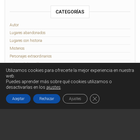
CATEGORÍAS
Autor
Lugares abandonados
Lugares con historia
Misterios
Personajes extraordinarios
Relatos de lo Insólito
Utilizamos cookies para ofrecerte la mejor experiencia en nuestra
Rennes-le-Château
web.
Puedes aprender más sobre qué cookies utilizamos o
desactivarlas en los
ajustes
.
Funciona gracias a
WordPress
|
Tema:
Head Blog
Cerrar el banner de co
Aceptar
Rechazar
Ajustes