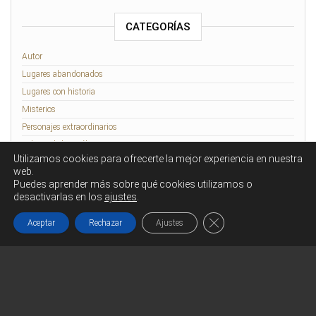
CATEGORÍAS
Autor
Lugares abandonados
Lugares con historia
Misterios
Personajes extraordinarios
Relatos de lo Insólito
Utilizamos cookies para ofrecerte la mejor experiencia en nuestra
Rennes-le-Château
web.
Puedes aprender más sobre qué cookies utilizamos o
desactivarlas en los
ajustes
.
Funciona gracias a
WordPress
|
Tema:
Head Blog
Cerrar el banner de co
Aceptar
Rechazar
Ajustes