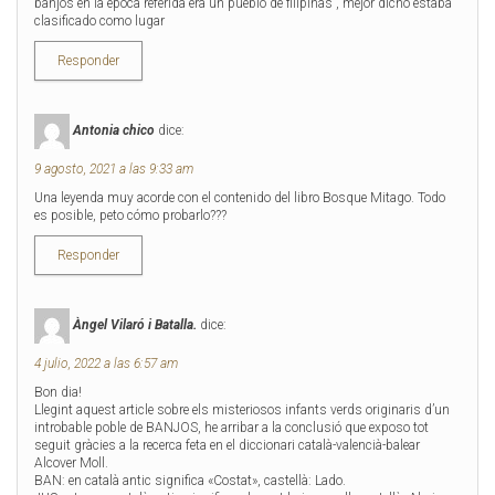
banjos en la epoca referida era un pueblo de filipinas , mejor dicho estaba
t
b
clasificado como lugar
e
o
r
o
(
k
Responder
S
(
e
S
a
e
b
a
r
b
Antonia chico
dice:
e
r
e
e
n
e
9 agosto, 2021 a las 9:33 am
u
n
n
u
Una leyenda muy acorde con el contenido del libro Bosque Mitago. Todo
a
n
es posible, peto cómo probarlo???
v
a
e
v
n
e
Responder
t
n
a
t
n
a
a
n
Àngel Vilaró i Batalla.
dice:
n
a
u
n
e
u
4 julio, 2022 a las 6:57 am
v
e
a
v
Bon dia!
)
a
Llegint aquest article sobre els misteriosos infants verds originaris d’un
)
introbable poble de BANJOS, he arribar a la conclusió que exposo tot
seguit gràcies a la recerca feta en el diccionari català-valencià-balear
Alcover Moll.
BAN: en català antic significa «Costat», castellà: Lado.