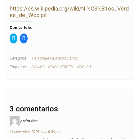
https://es.wikipedia.org/wiki/Ni%C3%B1os_Verd
es_de_Woolpit
Compártelo:
H
H
a
a
z
z
c
c
l
l
i
i
Categoría
Personajes extraordinarios
c
c
p
p
Etiquetas
BANJOS
NIÑOS VERDES
WOOLPIT
a
a
r
r
a
a
c
c
o
o
m
m
p
p
a
a
r
r
t
t
3 comentarios
i
i
r
r
e
e
pedro
dice:
n
n
T
F
w
a
11 diciembre, 2019 a las 6:46 pm
i
c
t
e