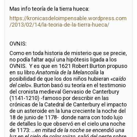
Mas info teoría de la tierra hueca:
https://kronicasdeloimpensable.wordpress.com
/2013/02/14/la-teoria-de-la-tierra-hueca/
OVNIS:
Como en toda historia de misterio que se precie,
no podía faltar aquí una hipótesis ligada a los
OVNIS. Y es que en 1621 Robert Burton propuso
en su libro
Anatomía de la Melancolía
la
posibilidad de que los dos niños hubieran «
caído
del cielo
«. Burton basó su teoría en el testimonio
del cronista medieval Gervasio de Canterbury
(1141-1210) -famoso por describir en las
crónicas de la Catedral de Canterbury el impacto
de un asteroide en la luna creciente la noche del
18 de junio de 1178- donde narra con todo lujo
de detalles lo que observó en el cielo una noche
de 1173: …
en mitad de la noche se encendió una
luz en el cielo de color rojizo, salió del oeste sobre