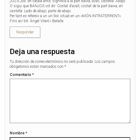
JUS o Jos: en català antic significa a la part baixa, avall, castellà: Abajo.
O sigui que BANJOS vol dir: Costat d’avall, costat de la part baixa, en
castellà: Lado de abajo, parte de abajo.
Per tant es refereix a un un lloc situat en un «MÓN INTRATERRENT».
Fins ací tot: Àngel Vilaró i Batalla
Responder
Deja una respuesta
Tu dirección de correo electrónico no será publicada.
Los campos
obligatorios están marcados con
*
Comentario
*
Nombre
*