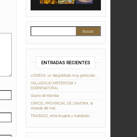
Buscar:
ENTRADAS RECIENTES
LOMEDA, un despoblado muy particular…
VALLADOLID MISTERIOSA Y
SOBRENATURAL
Osario de Wamba
CÁRCEL PROVINCIAL DE ZAMORA, la
morada del mal…
TRASMOZ, entre brujería y maldición…