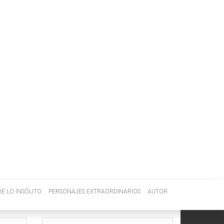
E LO INSÓLITO
PERSONAJES EXTRAORDINARIOS
AUTOR