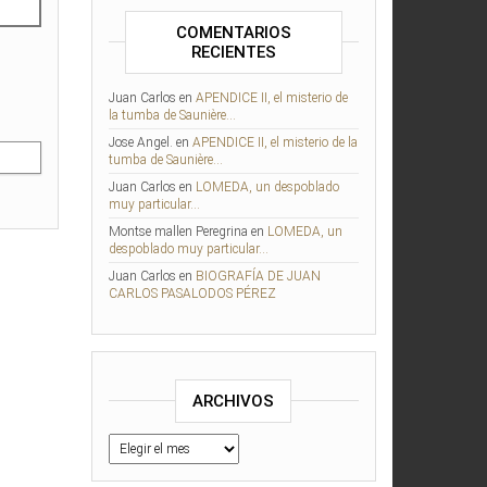
COMENTARIOS
RECIENTES
Juan Carlos
en
APENDICE II, el misterio de
la tumba de Saunière…
Jose Angel.
en
APENDICE II, el misterio de la
tumba de Saunière…
Juan Carlos
en
LOMEDA, un despoblado
muy particular…
Montse mallen Peregrina
en
LOMEDA, un
despoblado muy particular…
Juan Carlos
en
BIOGRAFÍA DE JUAN
CARLOS PASALODOS PÉREZ
ARCHIVOS
Archivos