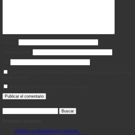
Nombre
*
Correo electrónico
*
Web
Guarda mi nombre, correo electrónico y web en este navegador para la próxima
vez que comente.
Recibir un correo electrónico con cada nueva entrada.
Buscar:
Entradas recientes
LOMEDA, un despoblado muy particular…