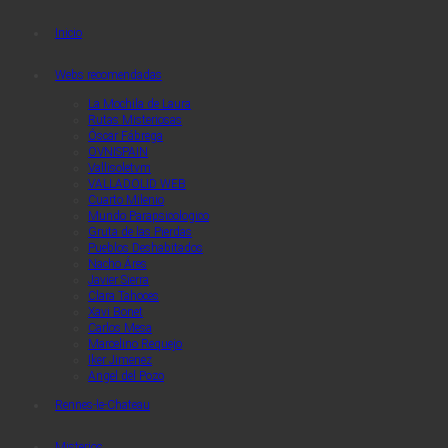
Quaerendo Invenietis
Quaerendo Invenietis
Inicio
Webs recomendadas
La Mochila de Laura
Rutas Misteriosas
Óscar Fábrega
OVNISPAIN
Vallisoletvm
VALLADOLID WEB
Cuarto Milenio
Mundo Parapsicologico
Gruta de las Pierdas
Pueblos Deshabitados
Nacho Áres
Javier Sierra
Clara Tahoces
Xavi Bonet
Carlos Mesa
Marcelino Requejo
Iker Jimenez
Angel del Pozo
Rennes-le-Chateau
Misterios