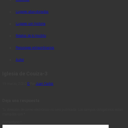
Lugares abandonados
Lugares con historia
Relatos de lo Insólito
Personajes extraordinarios
Autor
Iglesia de Couiza-3
19 marzo, 2020
0
Por
Juan Carlos
Deja una respuesta
Tu dirección de correo electrónico no será publicada.
Los campos obligatorios están
marcados con
*
Comentario
*