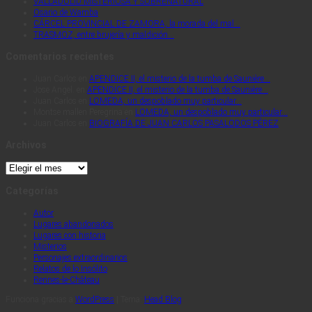
VALLADOLID MISTERIOSA Y SOBRENATURAL
Osario de Wamba
CÁRCEL PROVINCIAL DE ZAMORA, la morada del mal…
TRASMOZ, entre brujería y maldición…
Comentarios recientes
Juan Carlos
en
APENDICE II, el misterio de la tumba de Saunière…
Jose Angel.
en
APENDICE II, el misterio de la tumba de Saunière…
Juan Carlos
en
LOMEDA, un despoblado muy particular…
Montse mallen Peregrina
en
LOMEDA, un despoblado muy particular…
Juan Carlos
en
BIOGRAFÍA DE JUAN CARLOS PASALODOS PÉREZ
Archivos
Archivos
Categorías
Autor
Lugares abandonados
Lugares con historia
Misterios
Personajes extraordinarios
Relatos de lo Insólito
Rennes-le-Château
Funciona gracias a
WordPress
|
Tema:
Head Blog