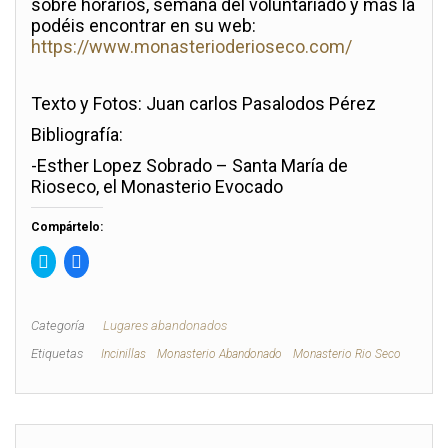
sobre horarios, semana del voluntariado y más la
podéis encontrar en su web:
https://www.monasterioderioseco.com/
Texto y Fotos: Juan carlos Pasalodos Pérez
Bibliografía:
-Esther Lopez Sobrado – Santa María de
Rioseco, el Monasterio Evocado
Compártelo:
H
H
a
a
z
z
c
c
l
l
i
i
Categoría
Lugares abandonados
c
c
p
p
Etiquetas
Incinillas
Monasterio Abandonado
Monasterio Rio Seco
a
a
r
r
a
a
c
c
o
o
m
m
p
p