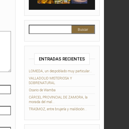
Buscar:
ENTRADAS RECIENTES
LOMEDA, un despoblado muy particular…
VALLADOLID MISTERIOSA Y
SOBRENATURAL
Osario de Wamba
CÁRCEL PROVINCIAL DE ZAMORA, la
morada del mal…
TRASMOZ, entre brujería y maldición…