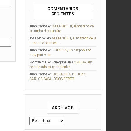
COMENTARIOS
RECIENTES
Juan Carlos
en
APENDICE II, el misterio de
la tumba de Saunière…
Jose Angel.
en
APENDICE II, el misterio de la
tumba de Saunière…
Juan Carlos
en
LOMEDA, un despoblado
muy particular…
Montse mallen Peregrina
en
LOMEDA, un
despoblado muy particular…
Juan Carlos
en
BIOGRAFÍA DE JUAN
CARLOS PASALODOS PÉREZ
ARCHIVOS
Archivos