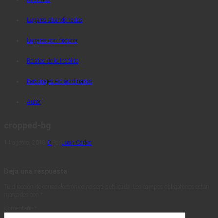
Lugares abandonados
Lugares con historia
Relatos de lo Insólito
Personajes extraordinarios
Autor
cropped-bg
14 agosto, 2018
0
Por
Juan Carlos
Deja una respuesta
Tu dirección de correo electrónico no será publicada.
Los campos obligatorios están
marcados con
*
Comentario
*