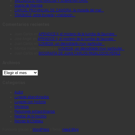
VALLADOLID MISTERIOSA Y SOBRENATURAL
Osario de Wamba
CÁRCEL PROVINCIAL DE ZAMORA, la morada del mal…
TRASMOZ, entre brujería y maldición…
Comentarios recientes
Juan Carlos
en
APENDICE II, el misterio de la tumba de Saunière…
Jose Angel.
en
APENDICE II, el misterio de la tumba de Saunière…
Juan Carlos
en
LOMEDA, un despoblado muy particular…
Montse mallen Peregrina
en
LOMEDA, un despoblado muy particular…
Juan Carlos
en
BIOGRAFÍA DE JUAN CARLOS PASALODOS PÉREZ
Archivos
Archivos
Categorías
Autor
Lugares abandonados
Lugares con historia
Misterios
Personajes extraordinarios
Relatos de lo Insólito
Rennes-le-Château
Funciona gracias a
WordPress
|
Tema:
Head Blog