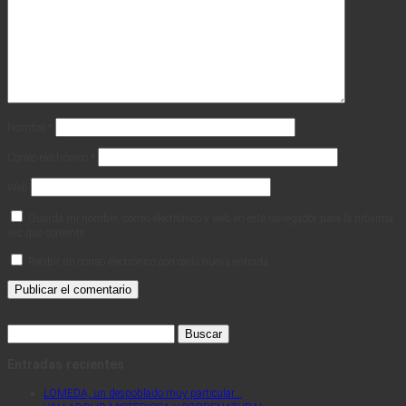
Nombre
*
Correo electrónico
*
Web
Guarda mi nombre, correo electrónico y web en este navegador para la próxima
vez que comente.
Recibir un correo electrónico con cada nueva entrada.
Buscar:
Entradas recientes
LOMEDA, un despoblado muy particular…