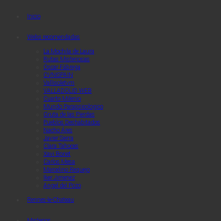
Quaerendo Invenietis
Quaerendo Invenietis
Inicio
Webs recomendadas
La Mochila de Laura
Rutas Misteriosas
Óscar Fábrega
OVNISPAIN
Vallisoletvm
VALLADOLID WEB
Cuarto Milenio
Mundo Parapsicologico
Gruta de las Pierdas
Pueblos Deshabitados
Nacho Áres
Javier Sierra
Clara Tahoces
Xavi Bonet
Carlos Mesa
Marcelino Requejo
Iker Jimenez
Angel del Pozo
Rennes-le-Chateau
Misterios