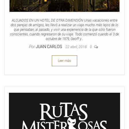
ALOJADOS EN UN HOTEL DE OTRA DIMENSIÓN Unas vacaciones entre
dos parejas de amigos, les llevó a realizar un viaje mucho más lejos de lo
que pensaban, al pasado, y vivir una experiencia de la que sólo fueron
conscientes, cuando regresaron de su viaje. Todo comenzó cuando el 3 de
octubre de 1979, Geoff y…
Por
JUAN CARLOS
22 abril, 2018
0
Leer más