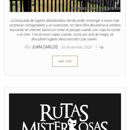
La búsqueda de lugares abandonados donde poder investigar a veces trae
sorpresas inimaginables y en ocasiones, no hace falta devanarse el cerebro
buscando en internet, basta con otear el paisaje cuando uno viaja en coche
o en tren. Y es en esos viajes cuando, como por arte de magia, se
descubren lugares desconocidos que suelen…
Por
JUAN CARLOS
26 diciembre, 2020
1
Leer más