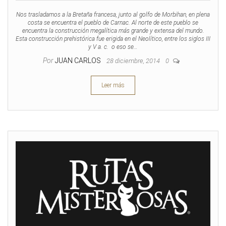
Nos trasladamos a la Bretaña francesa, junto al golfo de Morbihan, en plena
costa se encuentra el pueblo de Carnac. Al norte de este pueblo se
encuentra la construcción megalítica más grande y extensa del mundo.
Esta construcción prehistórica fue erigida en el Neolítico, entre los siglos III
y V a. c. o eso se…
Por
JUAN CARLOS
28 diciembre, 2014
0
Leer más