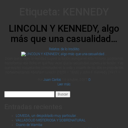
Etiqueta:
KENNEDY
LINCOLN Y KENNEDY, algo
más que una casualidad…
Relatos de lo Insólito
Dicen que a veces la realidad supera la ficción aunque en esta historia, podríamos
transformar ese dicho en que hay veces que la casualidad supera a la ficción. Y es
que existen inquietantes similitudes en la vida y muerte de los dos ex-presidentes
norteamericanos Abraham Lincoln (1809 – 1865) y John F. Kennedy (1917 –…
Por
Juan Carlos
14 octubre, 2017
0
Leer más
Buscar:
Entradas recientes
LOMEDA, un despoblado muy particular…
VALLADOLID MISTERIOSA Y SOBRENATURAL
Osario de Wamba