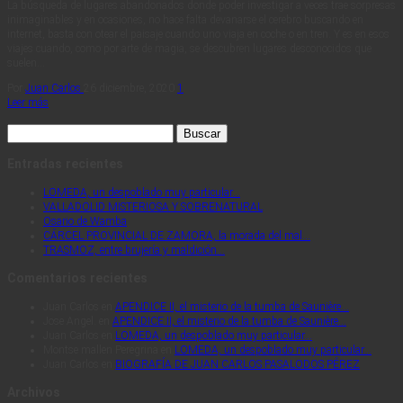
La búsqueda de lugares abandonados donde poder investigar a veces trae sorpresas
inimaginables y en ocasiones, no hace falta devanarse el cerebro buscando en
internet, basta con otear el paisaje cuando uno viaja en coche o en tren. Y es en esos
viajes cuando, como por arte de magia, se descubren lugares desconocidos que
suelen…
Por
Juan Carlos
26 diciembre, 2020
1
Leer más
Buscar:
Entradas recientes
LOMEDA, un despoblado muy particular…
VALLADOLID MISTERIOSA Y SOBRENATURAL
Osario de Wamba
CÁRCEL PROVINCIAL DE ZAMORA, la morada del mal…
TRASMOZ, entre brujería y maldición…
Comentarios recientes
Juan Carlos
en
APENDICE II, el misterio de la tumba de Saunière…
Jose Angel.
en
APENDICE II, el misterio de la tumba de Saunière…
Juan Carlos
en
LOMEDA, un despoblado muy particular…
Montse mallen Peregrina
en
LOMEDA, un despoblado muy particular…
Juan Carlos
en
BIOGRAFÍA DE JUAN CARLOS PASALODOS PÉREZ
Archivos