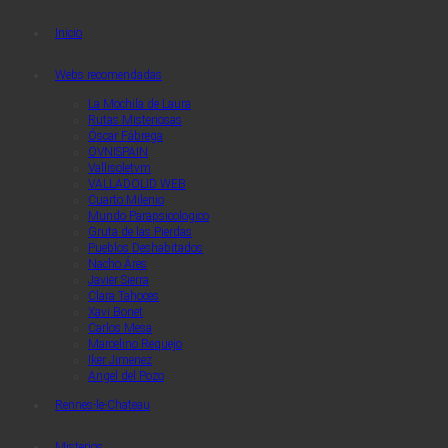
Quaerendo Invenietis
Quaerendo Invenietis
Inicio
Webs recomendadas
La Mochila de Laura
Rutas Misteriosas
Óscar Fábrega
OVNISPAIN
Vallisoletvm
VALLADOLID WEB
Cuarto Milenio
Mundo Parapsicologico
Gruta de las Pierdas
Pueblos Deshabitados
Nacho Áres
Javier Sierra
Clara Tahoces
Xavi Bonet
Carlos Mesa
Marcelino Requejo
Iker Jimenez
Angel del Pozo
Rennes-le-Chateau
Misterios