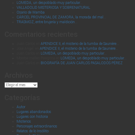
LOMEDA, un despoblado muy particular…
VALLADOLID MISTERIOSA Y SOBRENATURAL
Osario de Wamba
CÁRCEL PROVINCIAL DE ZAMORA, la morada del mal…
TRASMOZ, entre brujería y maldición…
Comentarios recientes
Juan Carlos
en
APENDICE II, el misterio de la tumba de Saunière…
Jose Angel.
en
APENDICE II, el misterio de la tumba de Saunière…
Juan Carlos
en
LOMEDA, un despoblado muy particular…
Montse mallen Peregrina
en
LOMEDA, un despoblado muy particular…
Juan Carlos
en
BIOGRAFÍA DE JUAN CARLOS PASALODOS PÉREZ
Archivos
Archivos
Categorías
Autor
Lugares abandonados
Lugares con historia
Misterios
Personajes extraordinarios
Relatos de lo Insólito