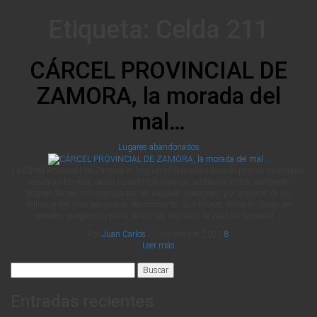
Etiqueta:
Celda 211
CÁRCEL PROVINCIAL DE
ZAMORA, la morada del
mal…
Lugares abandonados
La Cárcel Provincial de Zamora es hoy un edificio abandonado pero en su interior,
resuenan los ecos de un pasado con algunos acontecimientos realmente
sorprendentes protagonizados, en algunas ocasiones, por algunos de los
delincuentes más peligrosos del momento. Sus muros, como en todas las
cárceles, acogieron a parte de lo más malvado de nuestra sociedad.…
Por
Juan Carlos
27 noviembre, 2022
8
Leer más
Buscar:
Entradas recientes