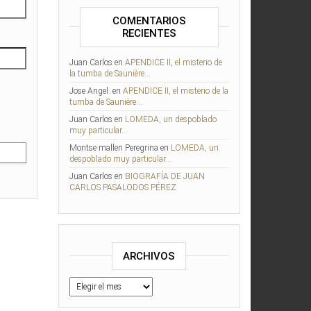
COMENTARIOS
RECIENTES
Juan Carlos
en
APENDICE II, el misterio de
la tumba de Saunière…
Jose Angel.
en
APENDICE II, el misterio de la
tumba de Saunière…
Juan Carlos
en
LOMEDA, un despoblado
muy particular…
Montse mallen Peregrina
en
LOMEDA, un
despoblado muy particular…
Juan Carlos
en
BIOGRAFÍA DE JUAN
CARLOS PASALODOS PÉREZ
ARCHIVOS
Archivos