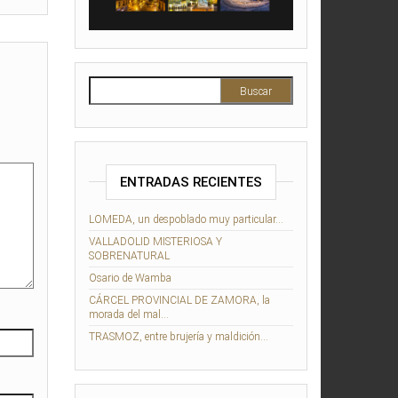
Buscar:
ENTRADAS RECIENTES
LOMEDA, un despoblado muy particular…
VALLADOLID MISTERIOSA Y
SOBRENATURAL
Osario de Wamba
CÁRCEL PROVINCIAL DE ZAMORA, la
morada del mal…
TRASMOZ, entre brujería y maldición…