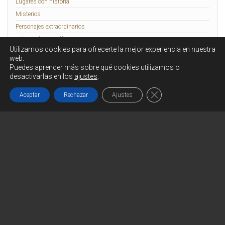
Lugares con historia
Misterios
Personajes extraordinarios
Relatos de lo Insólito
Utilizamos cookies para ofrecerte la mejor experiencia en nuestra
Rennes-le-Château
web.
Puedes aprender más sobre qué cookies utilizamos o
desactivarlas en los
ajustes
.
Funciona gracias a
WordPress
|
Tema:
Head Blog
Cerrar el banner de c
Aceptar
Rechazar
Ajustes