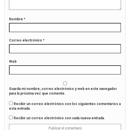
b
a
r
b
e
r
e
e
n
e
Nombre
*
u
n
n
u
a
n
v
a
e
v
n
e
Correo electrónico
*
t
n
a
t
n
a
a
n
n
a
u
n
Web
e
u
v
e
a
v
)
a
)
Guarda mi nombre, correo electrónico y web en este navegador
para la próxima vez que comente.
Recibir un correo electrónico con los siguientes comentarios a
esta entrada.
Recibir un correo electrónico con cada nueva entrada.