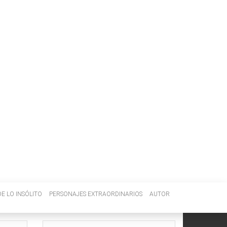
E LO INSÓLITO
PERSONAJES EXTRAORDINARIOS
AUTOR