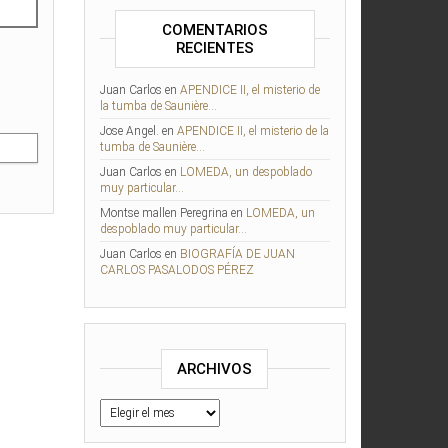
COMENTARIOS
RECIENTES
Juan Carlos
en
APENDICE II, el misterio de
la tumba de Saunière…
Jose Angel.
en
APENDICE II, el misterio de la
tumba de Saunière…
Juan Carlos
en
LOMEDA, un despoblado
muy particular…
Montse mallen Peregrina
en
LOMEDA, un
despoblado muy particular…
Juan Carlos
en
BIOGRAFÍA DE JUAN
CARLOS PASALODOS PÉREZ
ARCHIVOS
Archivos