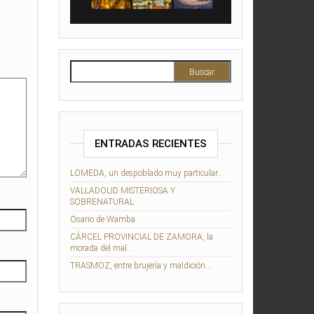
Buscar:
ENTRADAS RECIENTES
LOMEDA, un despoblado muy particular…
VALLADOLID MISTERIOSA Y
SOBRENATURAL
Osario de Wamba
CÁRCEL PROVINCIAL DE ZAMORA, la
morada del mal…
TRASMOZ, entre brujería y maldición…