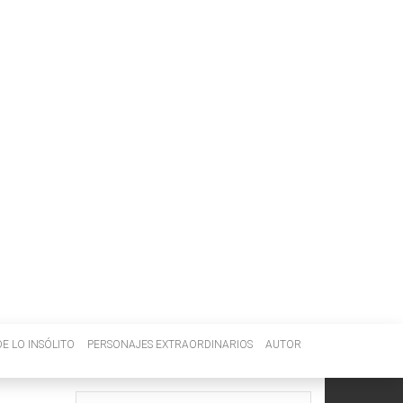
E LO INSÓLITO
PERSONAJES EXTRAORDINARIOS
AUTOR