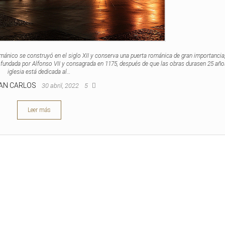
nico se construyó en el siglo XII y conserva una puerta románica de gran importancia, 
fundada por Alfonso VII y consagrada en 1175, después de que las obras durasen 25 año
iglesia está dedicada al…
AN CARLOS
30 abril, 2022
5
Leer más