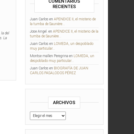
COMENTARIOS
RECIENTES
Juan Carlos
en
APENDICE II, el misterio de
la tumba de Saunière…
Jose Angel.
en
APENDICE II, el misterio de la
la del
tumba de Saunière…
s. La
Juan Carlos
en
LOMEDA, un despoblado
muy particular…
Montse mallen Peregrina
en
LOMEDA, un
despoblado muy particular…
Juan Carlos
en
BIOGRAFÍA DE JUAN
CARLOS PASALODOS PÉREZ
ARCHIVOS
Archivos