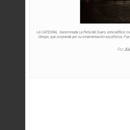
-LA CATEDRAL Denominada La Perla del Duero, este edificio romá
Obispo, que sorprende por su ornamentación escultórica. Fue 
Por
JU