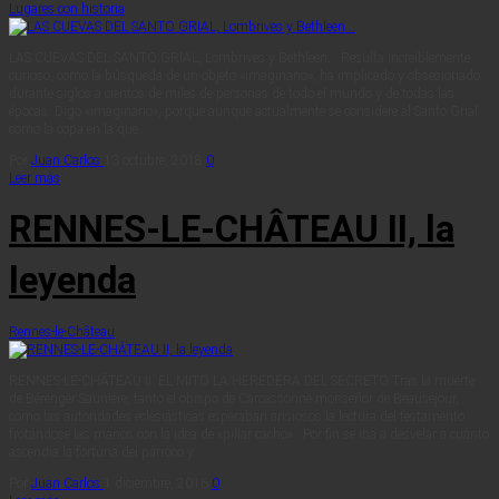
Lugares con historia
LAS CUEVAS DEL SANTO GRIAL, Lombrives y Bethleen… Resulta increíblemente
curioso, como la búsqueda de un objeto «imaginario», ha implicado y obsesionado
durante siglos a cientos de miles de personas de todo el mundo y de todas las
épocas. Digo «imaginario», porque aunque actualmente se considere al Santo Grial
como la copa en la que…
Por
Juan Carlos
13 octubre, 2018
0
Leer más
RENNES-LE-CHÂTEAU II, la
leyenda
Rennes-le-Château
RENNES-LE-CHÂTEAU II EL MITO LA HEREDERA DEL SECRETO Tras la muerte
de Bérenger Saunière, tanto el obispo de Carcassonne monseñor de Beauséjour,
como las autoridades eclesiásticas esperaban ansiosos la lectura del testamento
frotándose las manos con la idea de «pillar cacho». Por fin se iba a desvelar a cuánto
ascendía la fortuna del párroco y…
Por
Juan Carlos
1 diciembre, 2016
0