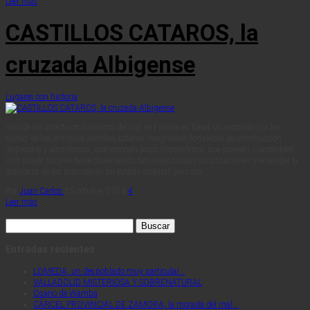
Leer más
CASTILLOS CATAROS, la
cruzada Albigense
Lugares con historia
Uno de los atractivos turísticos del sur de Francia es hacer un recorrido por las
ruinas de los antiguos castillos cátaros, magníficas fortalezas de construcción
impecable y asombrosa, que coronan picos montañosos que parecen inaccesibles.
Uno puede sorprenderse observando tan majestuosas construcciones y entender la
grandeza de las mismas en su estado original, pero sin…
Por
Juan Carlos
25 octubre, 2014
4
Leer más
Buscar:
Entradas recientes
LOMEDA, un despoblado muy particular…
VALLADOLID MISTERIOSA Y SOBRENATURAL
Osario de Wamba
CÁRCEL PROVINCIAL DE ZAMORA, la morada del mal…