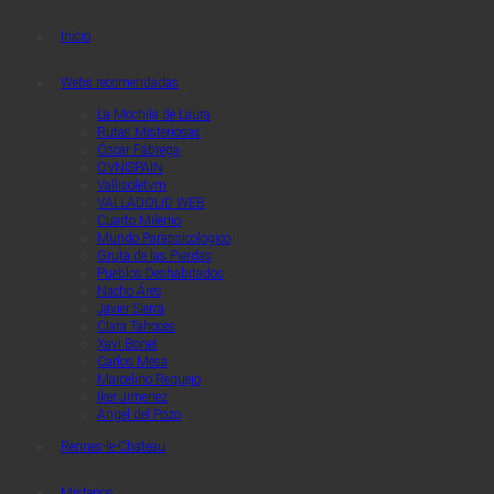
Quaerendo Invenietis
Quaerendo Invenietis
Inicio
Webs recomendadas
La Mochila de Laura
Rutas Misteriosas
Óscar Fábrega
OVNISPAIN
Vallisoletvm
VALLADOLID WEB
Cuarto Milenio
Mundo Parapsicologico
Gruta de las Pierdas
Pueblos Deshabitados
Nacho Áres
Javier Sierra
Clara Tahoces
Xavi Bonet
Carlos Mesa
Marcelino Requejo
Iker Jimenez
Angel del Pozo
Rennes-le-Chateau
Misterios