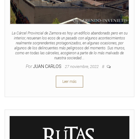
La Cárcel Provincial de Zamora es hoy un edificio abandonado pero en su
interior, resuenan los ecos de un pasado con algunos acontecimientos
realmente sorprendentes protagonizados, en algunas ocasiones, por
algunos de los delincuentes más peligrosos del momento. Sus muros,
como en todas las cárceles, acogieron a parte de lo más malvado de
nuestra sociedad.…
Por
JUAN CARLOS
27 noviembre, 2022
8
Leer más